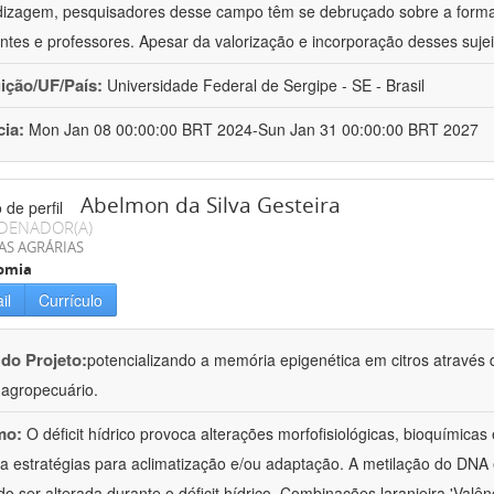
izagem, pesquisadores desse campo têm se debruçado sobre a formaç
ntes e professores. Apesar da valorização e incorporação desses sujei
uição/UF/País:
Universidade Federal de Sergipe - SE - Brasil
cia:
Mon Jan 08 00:00:00 BRT 2024-Sun Jan 31 00:00:00 BRT 2027
Abelmon da Silva Gesteira
DENADOR(A)
AS AGRÁRIAS
omia
il
Currículo
 do Projeto:
potencializando a memória epigenética em citros através d
o agropecuário.
mo:
O déficit hídrico provoca alterações morfofisiológicas, bioquímica
 a estratégias para aclimatização e/ou adaptação. A metilação do DNA 
o ser alterada durante o déficit hídrico. Combinações laranjeira 'Valên