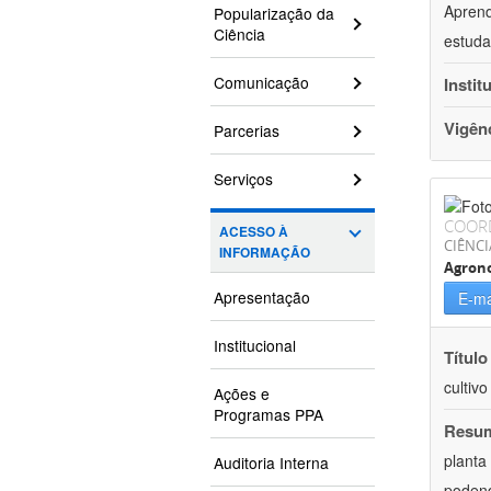
Aprend
Popularização da
Ciência
estuda
Comunicação
Instit
Vigên
Parcerias
Serviços
COOR
ACESSO À
CIÊNCI
INFORMAÇÃO
Agron
Apresentação
E-ma
Institucional
Título
cultiv
Ações e
Programas PPA
Resu
planta
Auditoria Interna
podend