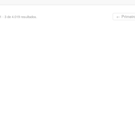
← Primeir
 - 3 de 4.019 resultados.