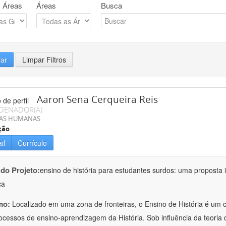
 Áreas
Áreas
Busca
rar
Limpar Filtros
Aaron Sena Cerqueira Reis
DENADOR(A)
IAS HUMANAS
ção
il
Currículo
 do Projeto:
ensino de história para estudantes surdos: uma proposta i
ca
mo:
Localizado em uma zona de fronteiras, o Ensino de História é um
ocessos de ensino-aprendizagem da História. Sob influência da teoria d