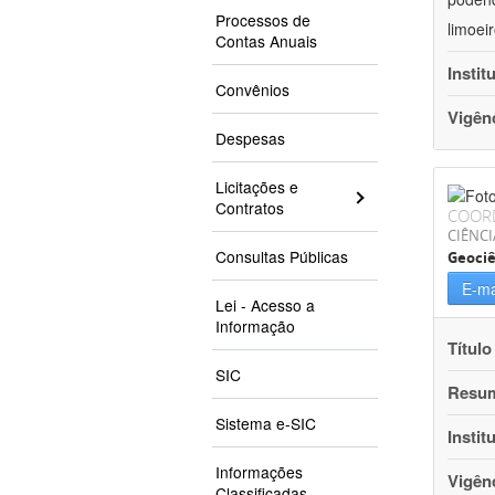
Processos de
limoei
Contas Anuais
Instit
Convênios
Vigên
Despesas
Licitações e
Contratos
COOR
CIÊNCI
Consultas Públicas
Geociê
E-ma
Lei - Acesso a
Informação
Título
SIC
Resu
Sistema e-SIC
Instit
Informações
Vigên
Classificadas