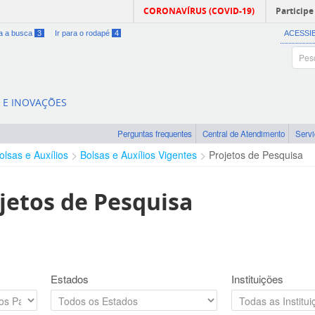
CORONAVÍRUS (COVID-19)
Participe
ra a busca
3
Ir para o rodapé
4
ACESSI
A E INOVAÇÕES
Perguntas frequentes
Central de Atendimento
Serv
olsas e Auxílios
Bolsas e Auxílios Vigentes
Projetos de Pesquisa
jetos de Pesquisa
Estados
Instituições