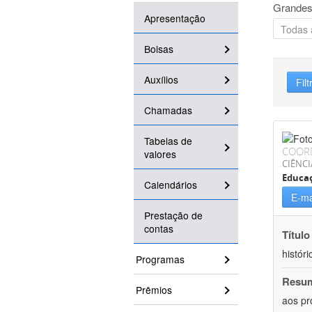
Grandes
Apresentação
Bolsas
Auxílios
Filt
Chamadas
Tabelas de
COOR
valores
CIÊNC
Educa
Calendários
E-ma
Prestação de
contas
Título
históri
Programas
Resu
Prêmios
aos pr