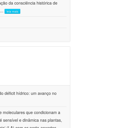
ão da consciência histórica de
...
leia mais
o déficit hídrico: um avanço no
s e moleculares que condicionam a
é sensível e dinâmica nas plantas,
cia' (LA) com os porta-enxertos