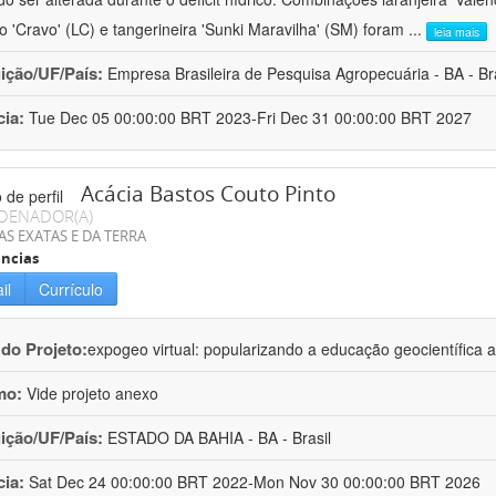
ro 'Cravo' (LC) e tangerineira 'Sunki Maravilha' (SM) foram
...
leia mais
uição/UF/País:
Empresa Brasileira de Pesquisa Agropecuária - BA - Bra
cia:
Tue Dec 05 00:00:00 BRT 2023-Fri Dec 31 00:00:00 BRT 2027
Acácia Bastos Couto Pinto
DENADOR(A)
AS EXATAS E DA TERRA
ncias
il
Currículo
 do Projeto:
expogeo virtual: popularizando a educação geocientífica a
mo:
Vide projeto anexo
uição/UF/País:
ESTADO DA BAHIA - BA - Brasil
cia:
Sat Dec 24 00:00:00 BRT 2022-Mon Nov 30 00:00:00 BRT 2026