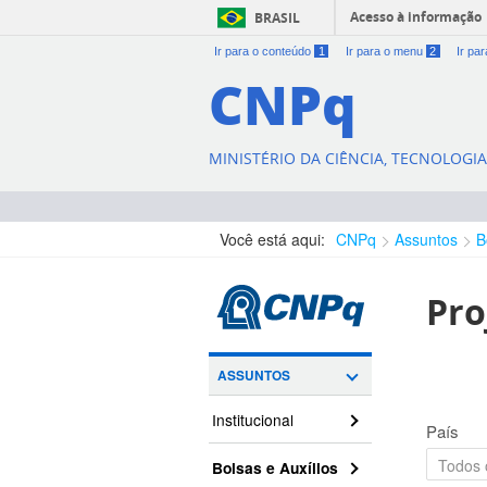
Acesso à informação
BRASIL
Ir para o conteúdo
1
Ir para o menu
2
Ir pa
CNPq
MINISTÉRIO DA CIÊNCIA, TECNOLOGI
Você está aqui:
CNPq
Assuntos
B
Pro
ASSUNTOS
Institucional
País
Bolsas e Auxílios