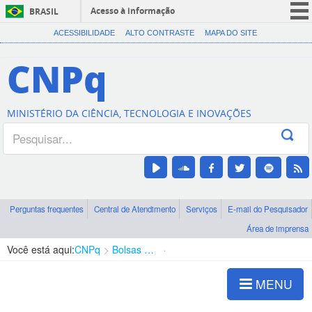
Acesso à informação
BRASIL
CORONAVÍRUS (COVID-19)
ACESSIBILIDADE
ALTO CONTRASTE
MAPA DO SITE
Participe
CNPq
Serviços
Legislação
MINISTÉRIO DA CIÊNCIA, TECNOLOGIA E INOVAÇÕES
Canais
Perguntas frequentes
Central de Atendimento
Serviços
E-mail do Pesquisador
Área de imprensa
Você está aqui:
CNPq
Bolsas e Auxílios Vigentes
Projetos de Pesquisa
MENU