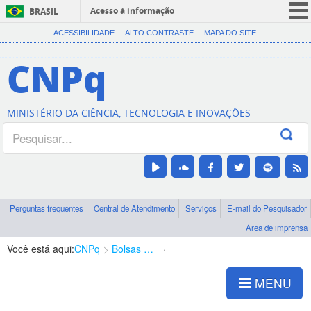
Acesso à informação
BRASIL
CORONAVÍRUS (COVID-19)
ACESSIBILIDADE
ALTO CONTRASTE
MAPA DO SITE
Participe
CNPq
Serviços
Legislação
MINISTÉRIO DA CIÊNCIA, TECNOLOGIA E INOVAÇÕES
Canais
Perguntas frequentes
Central de Atendimento
Serviços
E-mail do Pesquisador
Área de imprensa
Você está aqui:
CNPq
Bolsas e Auxílios Vigentes
Projetos de Pesquisa
MENU