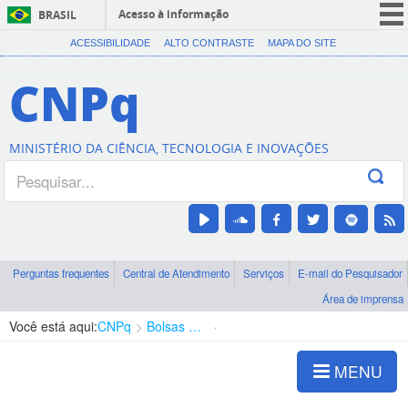
Acesso à informação
BRASIL
CORONAVÍRUS (COVID-19)
ACESSIBILIDADE
ALTO CONTRASTE
MAPA DO SITE
Participe
CNPq
Serviços
Legislação
MINISTÉRIO DA CIÊNCIA, TECNOLOGIA E INOVAÇÕES
Canais
Perguntas frequentes
Central de Atendimento
Serviços
E-mail do Pesquisador
Área de imprensa
Você está aqui:
CNPq
Bolsas e Auxílios Vigentes
Projetos de Pesquisa
MENU