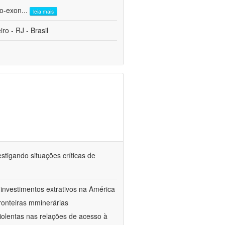
ro-exon
...
leia mais
o - RJ - Brasil
tigando situações críticas de
investimentos extrativos na América
onteiras mminerárias
iolentas nas relações de acesso à