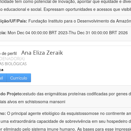
ficidade tem como potencial de inovação, apontar que equidade e dive
ão educacional e social. Expressam oportunidades e acessos que visibi
uição/UF/País:
Fundação Instituto para o Desenvolvimento da Amazônia
cia:
Mon Dec 04 00:00:00 BRT 2023-Thu Dec 31 00:00:00 BRT 2026
Ana Eliza Zeraik
DENADOR(A)
AS BIOLÓGICAS
ca
il
Currículo
 do Projeto:
estudo das enigmáticas proteínas codificadas por genes
iais alvos em schistosoma mansoni
mo:
O principal agente etiológico da esquistossomose no continente 
 uma extraordinária capacidade de sobrevivência em seu hospedeiro d
r eliminado pelo sistema imune humano. As bases para esse impres