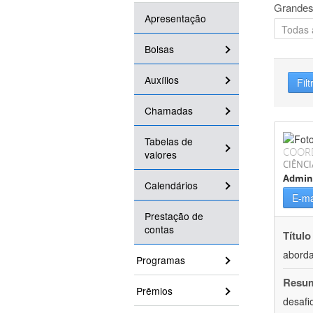
Grandes
Apresentação
Bolsas
Auxílios
Filt
Chamadas
Tabelas de
COOR
valores
CIÊNCI
Admin
Calendários
E-ma
Prestação de
contas
Título
aborda
Programas
Resu
Prêmios
desafi