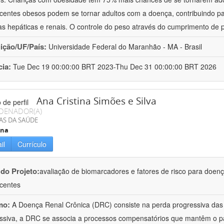
centes obesos podem se tornar adultos com a doença, contribuindo pa
s hepáticas e renais. O controle do peso através do cumprimento de 
uição/UF/País:
Universidade Federal do Maranhão - MA - Brasil
cia:
Tue Dec 19 00:00:00 BRT 2023-Thu Dec 31 00:00:00 BRT 2026
Ana Cristina Simões e Silva
DENADOR(A)
AS DA SAÚDE
ina
il
Currículo
 do Projeto:
avaliação de biomarcadores e fatores de risco para doenç
centes
mo:
A Doença Renal Crônica (DRC) consiste na perda progressiva das f
ssiva, a DRC se associa a processos compensatórios que mantêm o pa