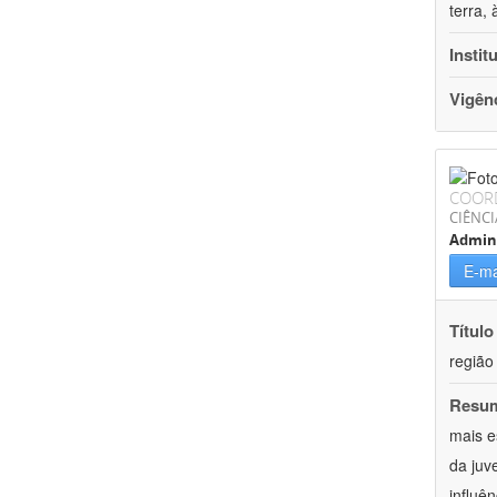
terra,
Instit
Vigên
COOR
CIÊNCI
Admin
E-ma
Título
região
Resu
mais e
da juv
influên