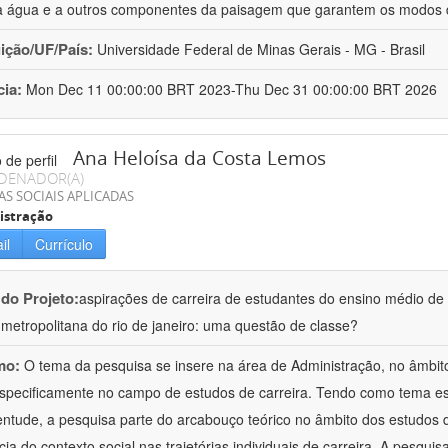
 à água e a outros componentes da paisagem que garantem os modos 
uição/UF/País:
Universidade Federal de Minas Gerais - MG - Brasil
cia:
Mon Dec 11 00:00:00 BRT 2023-Thu Dec 31 00:00:00 BRT 2026
Ana Heloísa da Costa Lemos
DENADOR(A)
AS SOCIAIS APLICADAS
istração
il
Currículo
 do Projeto:
aspirações de carreira de estudantes do ensino médio de 
 metropolitana do rio de janeiro: uma questão de classe?
mo:
O tema da pesquisa se insere na área de Administração, no âmbi
specificamente no campo de estudos de carreira. Tendo como tema esp
entude, a pesquisa parte do arcabouço teórico no âmbito dos estudos d
cia do contexto social nas trajetórias individuais de carreira. A pesquis