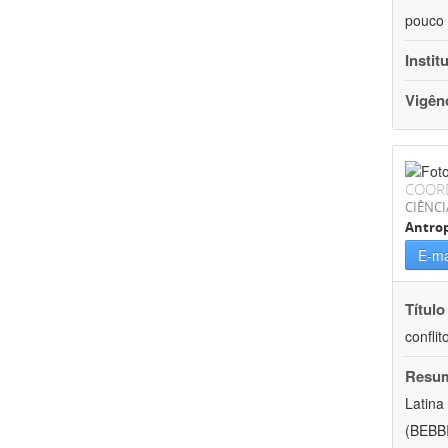
pouco 
Instit
Vigên
COOR
CIÊNC
Antrop
E-ma
Título
conflit
Resu
Latina
(BEBBI