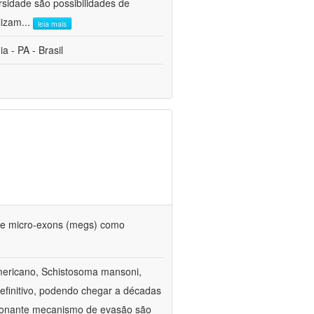
rsidade são possibilidades de
lizam
...
leia mais
 - PA - Brasil
 de micro-exons (megs) como
americano, Schistosoma mansoni,
efinitivo, podendo chegar a décadas
sionante mecanismo de evasão são