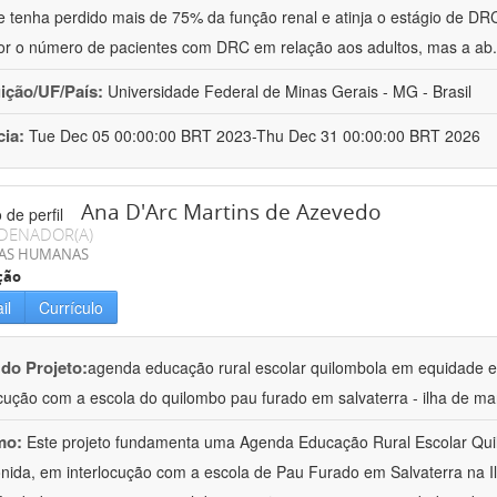
e tenha perdido mais de 75% da função renal e atinja o estágio de DRC
r o número de pacientes com DRC em relação aos adultos, mas a ab
uição/UF/País:
Universidade Federal de Minas Gerais - MG - Brasil
cia:
Tue Dec 05 00:00:00 BRT 2023-Thu Dec 31 00:00:00 BRT 2026
Ana D'Arc Martins de Azevedo
DENADOR(A)
IAS HUMANAS
ção
il
Currículo
 do Projeto:
agenda educação rural escolar quilombola em equidade e
ocução com a escola do quilombo pau furado em salvaterra - ilha de ma
mo:
Este projeto fundamenta uma Agenda Educação Rural Escolar Qui
ida, em interlocução com a escola de Pau Furado em Salvaterra na I