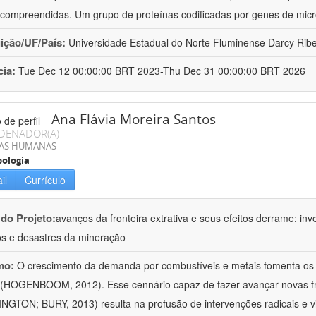
compreendidas. Um grupo de proteínas codificadas por genes de mic
uição/UF/País:
Universidade Estadual do Norte Fluminense Darcy Ribeir
cia:
Tue Dec 12 00:00:00 BRT 2023-Thu Dec 31 00:00:00 BRT 2026
Ana Flávia Moreira Santos
DENADOR(A)
IAS HUMANAS
ologia
il
Currículo
 do Projeto:
avanços da fronteira extrativa e seus efeitos derrame: inves
os e desastres da mineração
mo:
O crescimento da demanda por combustíveis e metais fomenta os 
 (HOGENBOOM, 2012). Esse cennário capaz de fazer avançar novas fr
NGTON; BURY, 2013) resulta na profusão de intervenções radicais e v