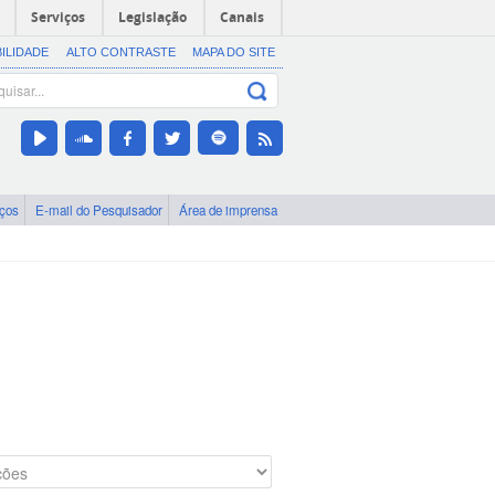
Serviços
Legislação
Canais
BILIDADE
ALTO CONTRASTE
MAPA DO SITE
iços
E-mail do Pesquisador
Área de imprensa