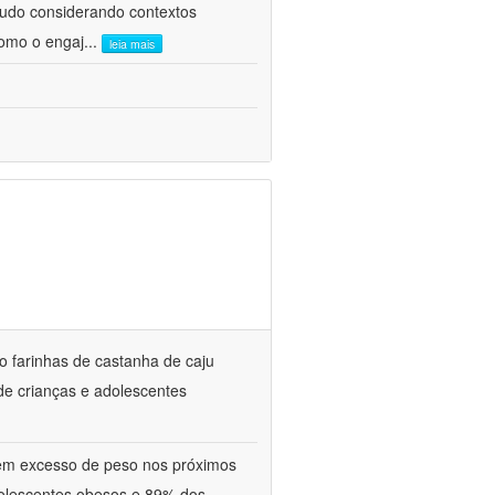
tudo considerando contextos
como o engaj
...
leia mais
do farinhas de castanha de caju
de crianças e adolescentes
tem excesso de peso nos próximos
olescentes obesos e 89% dos