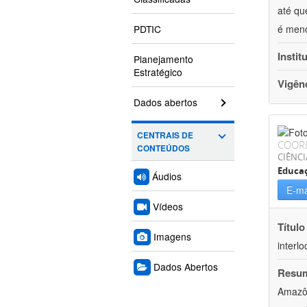
até qu
PDTIC
é meno
Instit
Planejamento
Estratégico
Vigên
Dados abertos
CENTRAIS DE
COOR
CONTEÚDOS
CIÊNC
Educa
Áudios
E-ma
Vídeos
Título
Imagens
interl
Dados Abertos
Resu
Amazôn