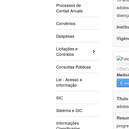
Processos de
adoles
Contas Anuais
doença
Convênios
Instit
Despesas
Vigên
Licitações e
Contratos
COOR
Consultas Públicas
CIÊNCI
Medic
Lei - Acesso a
E-ma
Informação
SIC
Título
adoles
Sistema e-SIC
Resu
Informações
progre
Classificadas