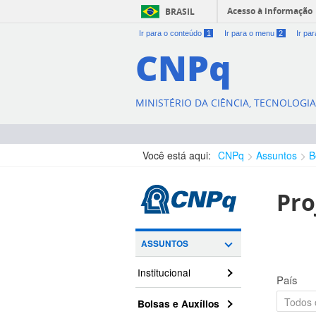
Acesso à informação
BRASIL
Ir para o conteúdo
1
Ir para o menu
2
Ir pa
CNPq
MINISTÉRIO DA CIÊNCIA, TECNOLOGI
Você está aqui:
CNPq
Assuntos
B
Pro
ASSUNTOS
Institucional
País
Bolsas e Auxílios