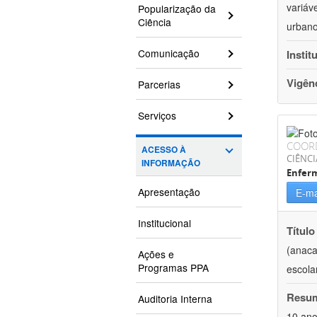
variáv
Popularização da
Ciência
urbano
Comunicação
Instit
Vigên
Parcerias
Serviços
COOR
ACESSO À
CIÊNCI
INFORMAÇÃO
Enfer
Apresentação
E-ma
Institucional
Título
(anaca
Ações e
Programas PPA
escola
Resu
Auditoria Interna
10 ano