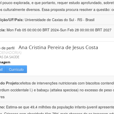
el pouco explorada, e que portanto, requer estudo aprofundado, sobre
s culturalmente diversos. Essa proposta procura resolver a questão: 
uição/UF/País:
Universidade de Caxias do Sul - RS - Brasil
cia:
Mon Feb 05 00:00:00 BRT 2024-Sun Feb 28 00:00:00 BRT 2027
Ana Cristina Pereira de Jesus Costa
DENADOR(A)
AS DA SAÚDE
magem
il
Currículo
 do Projeto:
efeitos de intervenções nutricionais com biscoitos conten
rdium occidentale l.) e babaçu (attalea speciosa) no excesso de peso 
res
mo:
Estima-se que 49,4 milhões da população infanto-juvenil apresen
s. Crianças com obesidade têm 75% mais chances de se tornarem ad