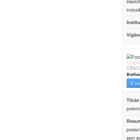
especi
inclus
Instit
Vigên
COOR
CIÊNCI
Biofísi
E-ma
Título
potenc
Resu
possui
sem se