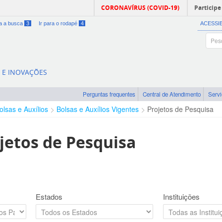
CORONAVÍRUS (COVID-19)
Participe
ra a busca
3
Ir para o rodapé
4
ACESSI
A E INOVAÇÕES
Perguntas frequentes
Central de Atendimento
Serv
olsas e Auxílios
Bolsas e Auxílios Vigentes
Projetos de Pesquisa
jetos de Pesquisa
Estados
Instituições