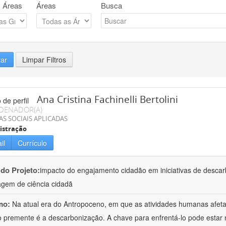
 Áreas
Áreas
Busca
rar
Limpar Filtros
Ana Cristina Fachinelli Bertolini
DENADOR(A)
AS SOCIAIS APLICADAS
istração
il
Currículo
 do Projeto:
impacto do engajamento cidadão em iniciativas de desca
gem de ciência cidadã
mo:
Na atual era do Antropoceno, em que as atividades humanas afeta
o premente é a descarbonização. A chave para enfrentá-lo pode esta