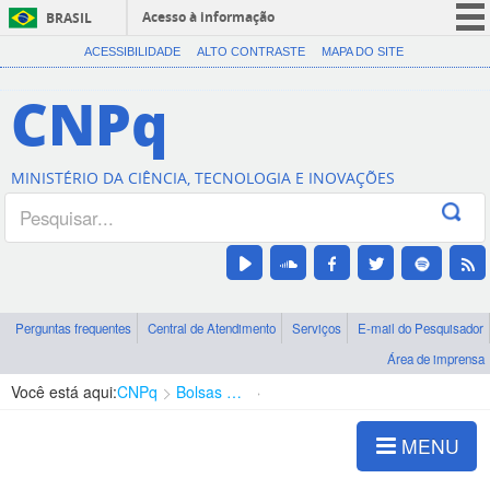
Acesso à informação
BRASIL
CORONAVÍRUS (COVID-19)
ACESSIBILIDADE
ALTO CONTRASTE
MAPA DO SITE
Participe
CNPq
Serviços
Legislação
MINISTÉRIO DA CIÊNCIA, TECNOLOGIA E INOVAÇÕES
Canais
Perguntas frequentes
Central de Atendimento
Serviços
E-mail do Pesquisador
Área de imprensa
Você está aqui:
CNPq
Bolsas e Auxílios Vigentes
Projetos de Pesquisa
MENU