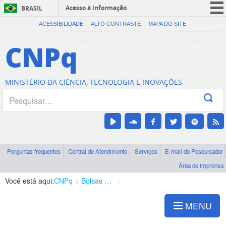
Acesso à informação
BRASIL
CORONAVÍRUS (COVID-19)
ACESSIBILIDADE
ALTO CONTRASTE
MAPA DO SITE
Participe
CNPq
Serviços
Legislação
MINISTÉRIO DA CIÊNCIA, TECNOLOGIA E INOVAÇÕES
Canais
Perguntas frequentes
Central de Atendimento
Serviços
E-mail do Pesquisador
Área de imprensa
Você está aqui:
CNPq
Bolsas e Auxílios Vigentes
Projetos de Pesquisa
MENU