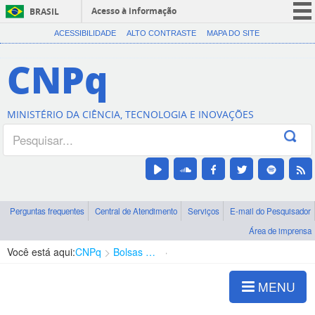
Acesso à informação
BRASIL
CORONAVÍRUS (COVID-19)
ACESSIBILIDADE
ALTO CONTRASTE
MAPA DO SITE
Participe
CNPq
Serviços
Legislação
MINISTÉRIO DA CIÊNCIA, TECNOLOGIA E INOVAÇÕES
Canais
Perguntas frequentes
Central de Atendimento
Serviços
E-mail do Pesquisador
Área de imprensa
Você está aqui:
CNPq
Bolsas e Auxílios Vigentes
Projetos de Pesquisa
MENU