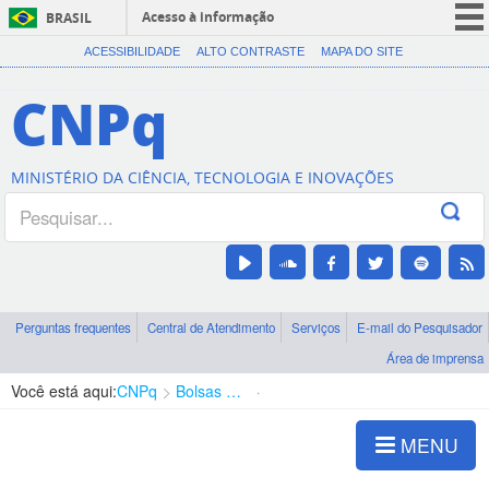
Acesso à informação
BRASIL
CORONAVÍRUS (COVID-19)
ACESSIBILIDADE
ALTO CONTRASTE
MAPA DO SITE
Participe
CNPq
Serviços
Legislação
MINISTÉRIO DA CIÊNCIA, TECNOLOGIA E INOVAÇÕES
Canais
Perguntas frequentes
Central de Atendimento
Serviços
E-mail do Pesquisador
Área de imprensa
Você está aqui:
CNPq
Bolsas e Auxílios Vigentes
Projetos de Pesquisa
MENU