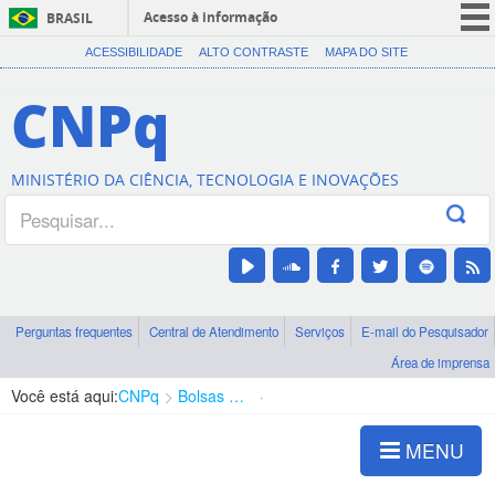
Acesso à informação
BRASIL
CORONAVÍRUS (COVID-19)
ACESSIBILIDADE
ALTO CONTRASTE
MAPA DO SITE
Participe
CNPq
Serviços
Legislação
MINISTÉRIO DA CIÊNCIA, TECNOLOGIA E INOVAÇÕES
Canais
Perguntas frequentes
Central de Atendimento
Serviços
E-mail do Pesquisador
Área de imprensa
Você está aqui:
CNPq
Bolsas e Auxílios Vigentes
Projetos de Pesquisa
MENU