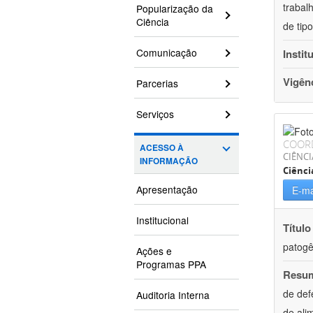
trabal
Popularização da
Ciência
de tip
Comunicação
Instit
Vigên
Parcerias
Serviços
COOR
ACESSO À
CIÊNCI
INFORMAÇÃO
Ciênci
Apresentação
E-ma
Institucional
Título
patogê
Ações e
Programas PPA
Resu
de def
Auditoria Interna
de ali