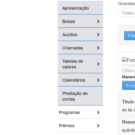
Grandes
Apresentação
Bolsas
Auxílios
Filt
Chamadas
Tabelas de
COOR
valores
CIÊNCI
Matem
Calendários
E-ma
Prestação de
contas
Título
de lie 
Programas
Resu
Prêmios
quânti