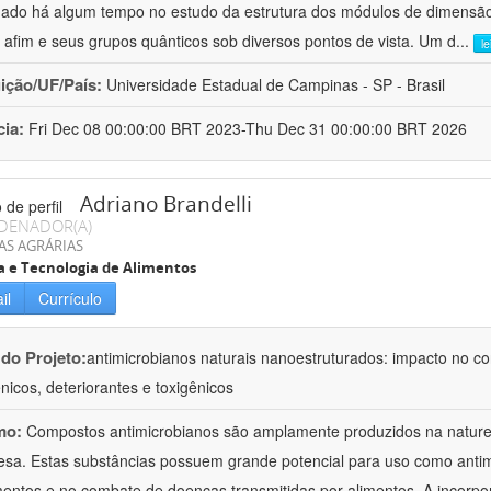
hado há algum tempo no estudo da estrutura dos módulos de dimensão
o afim e seus grupos quânticos sob diversos pontos de vista. Um d
...
l
uição/UF/País:
Universidade Estadual de Campinas - SP - Brasil
cia:
Fri Dec 08 00:00:00 BRT 2023-Thu Dec 31 00:00:00 BRT 2026
Adriano Brandelli
DENADOR(A)
AS AGRÁRIAS
a e Tecnologia de Alimentos
il
Currículo
 do Projeto:
antimicrobianos naturais nanoestruturados: impacto no c
nicos, deteriorantes e toxigênicos
mo:
Compostos antimicrobianos são amplamente produzidos na natu
esa. Estas substâncias possuem grande potencial para uso como anti
mentos e no combate de doenças transmitidas por alimentos. A incorpo