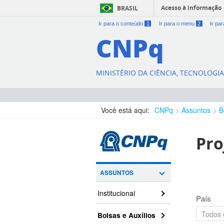
Acesso à informação
BRASIL
Ir para o conteúdo
1
Ir para o menu
2
Ir pa
CNPq
MINISTÉRIO DA CIÊNCIA, TECNOLOGI
Você está aqui:
CNPq
Assuntos
B
Pro
ASSUNTOS
Institucional
País
Bolsas e Auxílios