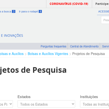
CORONAVÍRUS (COVID-19)
Participe
ra a busca
3
Ir para o rodapé
4
ACESSI
A E INOVAÇÕES
Perguntas frequentes
Central de Atendimento
Serv
olsas e Auxílios
Bolsas e Auxílios Vigentes
Projetos de Pesquisa
jetos de Pesquisa
Estados
Instituições