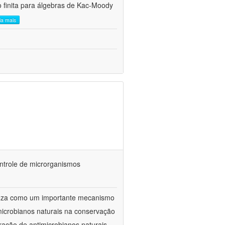
 finita para álgebras de Kac-Moody
eia mais
ontrole de microrganismos
reza como um importante mecanismo
microbianos naturais na conservação
ração de antimicrobianos naturais