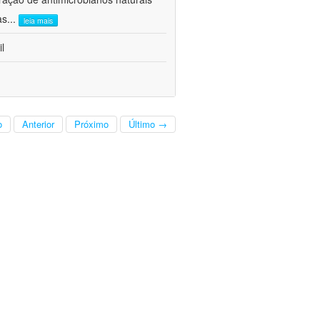
as
...
leia mais
l
o
Anterior
Próximo
Último →