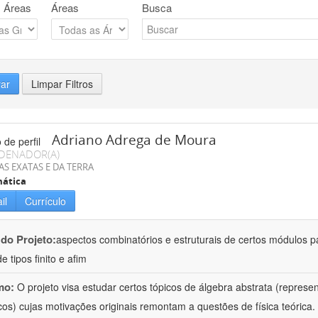
 Áreas
Áreas
Busca
rar
Limpar Filtros
Adriano Adrega de Moura
DENADOR(A)
AS EXATAS E DA TERRA
ática
il
Currículo
 do Projeto:
aspectos combinatórios e estruturais de certos módulos p
de tipos finito e afim
mo:
O projeto visa estudar certos tópicos de álgebra abstrata (repres
cos) cujas motivações originais remontam a questões de física teóric