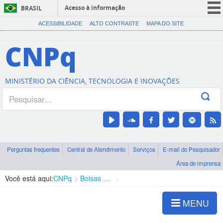
Acesso à informação
BRASIL
CORONAVÍRUS (COVID-19)
ACESSIBILIDADE
ALTO CONTRASTE
MAPA DO SITE
Participe
CNPq
Serviços
Legislação
MINISTÉRIO DA CIÊNCIA, TECNOLOGIA E INOVAÇÕES
Canais
Perguntas frequentes
Central de Atendimento
Serviços
E-mail do Pesquisador
Área de imprensa
Você está aqui:
CNPq
Bolsas e Auxílios Vigentes
Projetos de Pesquisa
MENU