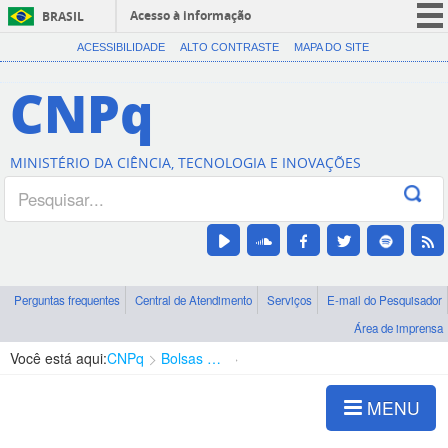
Acesso à informação
BRASIL
CORONAVÍRUS (COVID-19)
ACESSIBILIDADE
ALTO CONTRASTE
MAPA DO SITE
Participe
CNPq
Serviços
Legislação
MINISTÉRIO DA CIÊNCIA, TECNOLOGIA E INOVAÇÕES
Canais
Perguntas frequentes
Central de Atendimento
Serviços
E-mail do Pesquisador
Área de imprensa
Você está aqui:
CNPq
Bolsas e Auxílios Vigentes
Projetos de Pesquisa
MENU