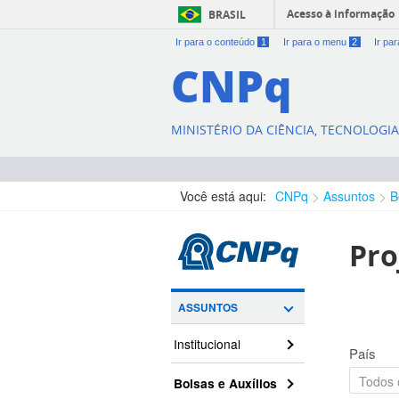
Acesso à informação
BRASIL
Ir para o conteúdo
1
Ir para o menu
2
Ir pa
CNPq
MINISTÉRIO DA CIÊNCIA, TECNOLOGI
Você está aqui:
CNPq
Assuntos
B
Pro
ASSUNTOS
Institucional
País
Bolsas e Auxílios