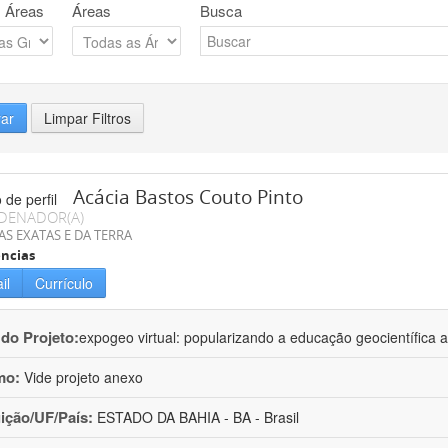
 Áreas
Áreas
Busca
rar
Limpar Filtros
Acácia Bastos Couto Pinto
DENADOR(A)
AS EXATAS E DA TERRA
ncias
il
Currículo
 do Projeto:
expogeo virtual: popularizando a educação geocientífica a
mo:
Vide projeto anexo
uição/UF/País:
ESTADO DA BAHIA - BA - Brasil