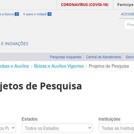
CORONAVÍRUS (COVID-19)
Participe
ra a busca
3
Ir para o rodapé
4
ACESSI
A E INOVAÇÕES
Perguntas frequentes
Central de Atendimento
Serv
olsas e Auxílios
Bolsas e Auxílios Vigentes
Projetos de Pesquisa
jetos de Pesquisa
Estados
Instituições