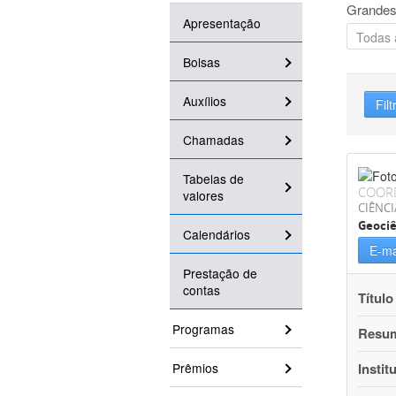
Grandes
Apresentação
Bolsas
Auxílios
Filt
Chamadas
Tabelas de
COOR
valores
CIÊNCI
Geociê
Calendários
E-ma
Prestação de
contas
Título
Programas
Resu
Prêmios
Instit