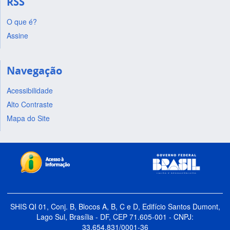
RSS
O que é?
Assine
Navegação
Acessibilidade
Alto Contraste
Mapa do Site
SHIS QI 01, Conj. B, Blocos A, B, C e D, Edifício Santos Dumont,
Lago Sul, Brasília - DF, CEP 71.605-001 - CNPJ:
33.654.831/0001-36