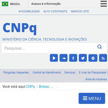
Acesso à informação
BRASIL
CORONAVÍRUS (COVID-19)
ACESSIBILIDADE
ALTO CONTRASTE
MAPA DO SITE
Participe
CNPq
Serviços
Legislação
MINISTÉRIO DA CIÊNCIA, TECNOLOGIA E INOVAÇÕES
Canais
Perguntas frequentes
Central de Atendimento
Serviços
E-mail do Pesquisador
Área de imprensa
Você está aqui:
CNPq
Bolsas e Auxílios Vigentes
Projetos de Pesquisa
MENU