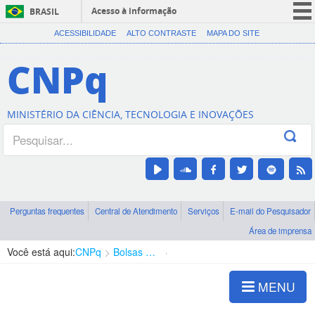
Acesso à informação
BRASIL
CORONAVÍRUS (COVID-19)
ACESSIBILIDADE
ALTO CONTRASTE
MAPA DO SITE
Participe
CNPq
Serviços
Legislação
MINISTÉRIO DA CIÊNCIA, TECNOLOGIA E INOVAÇÕES
Canais
Perguntas frequentes
Central de Atendimento
Serviços
E-mail do Pesquisador
Área de imprensa
Você está aqui:
CNPq
Bolsas e Auxílios Vigentes
Projetos de Pesquisa
MENU