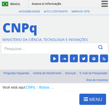
Acesso à informação
BRASIL
CORONAVÍRUS (COVID-19)
ACESSIBILIDADE
ALTO CONTRASTE
MAPA DO SITE
Participe
CNPq
Serviços
Legislação
MINISTÉRIO DA CIÊNCIA, TECNOLOGIA E INOVAÇÕES
Canais
Perguntas frequentes
Central de Atendimento
Serviços
E-mail do Pesquisador
Área de imprensa
Você está aqui:
CNPq
Bolsas e Auxílios Vigentes
Projetos de Pesquisa
MENU