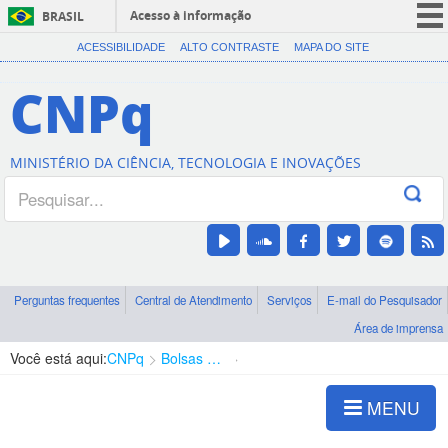
Acesso à informação
BRASIL
CORONAVÍRUS (COVID-19)
ACESSIBILIDADE
ALTO CONTRASTE
MAPA DO SITE
Participe
CNPq
Serviços
Legislação
MINISTÉRIO DA CIÊNCIA, TECNOLOGIA E INOVAÇÕES
Canais
Perguntas frequentes
Central de Atendimento
Serviços
E-mail do Pesquisador
Área de imprensa
Você está aqui:
CNPq
Bolsas e Auxílios Vigentes
Projetos de Pesquisa
MENU