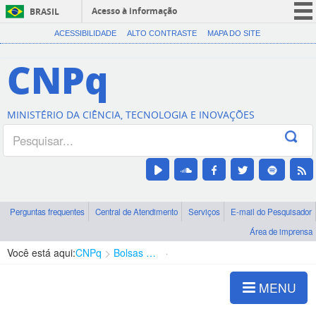
Acesso à informação
BRASIL
CORONAVÍRUS (COVID-19)
ACESSIBILIDADE
ALTO CONTRASTE
MAPA DO SITE
Participe
CNPq
Serviços
Legislação
MINISTÉRIO DA CIÊNCIA, TECNOLOGIA E INOVAÇÕES
Canais
Perguntas frequentes
Central de Atendimento
Serviços
E-mail do Pesquisador
Área de imprensa
Você está aqui:
CNPq
Bolsas e Auxílios Vigentes
Projetos de Pesquisa
MENU