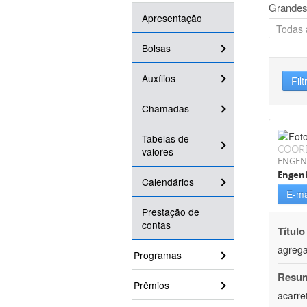
Grandes
Apresentação
Bolsas
Auxílios
Filt
Chamadas
Tabelas de
COOR
valores
ENGEN
Engen
Calendários
E-ma
Prestação de
contas
Título
agrega
Programas
Resu
Prêmios
acarre