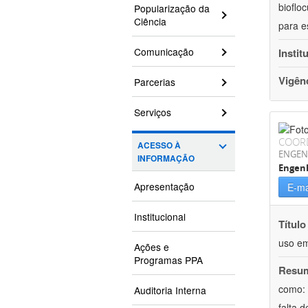
bioflo
Popularização da
Ciência
para e
Comunicação
Instit
Vigên
Parcerias
Serviços
COOR
ACESSO À
ENGEN
INFORMAÇÃO
Engen
Apresentação
E-ma
Institucional
Título
uso em
Ações e
Programas PPA
Resu
como: 
Auditoria Interna
falta 