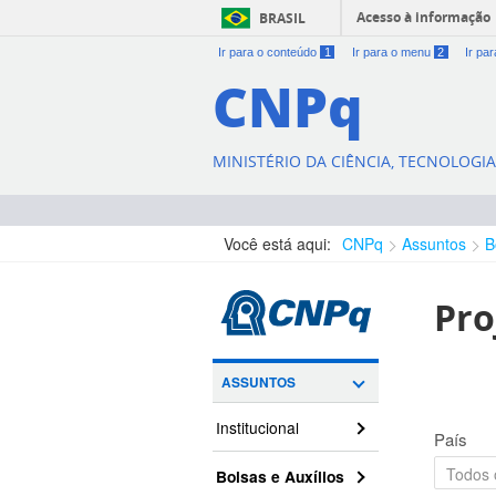
Acesso à informação
BRASIL
Ir para o conteúdo
1
Ir para o menu
2
Ir pa
CNPq
MINISTÉRIO DA CIÊNCIA, TECNOLOGI
Você está aqui:
CNPq
Assuntos
B
Pro
ASSUNTOS
Institucional
País
Bolsas e Auxílios