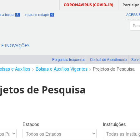
CORONAVÍRUS (COVID-19)
Participe
ra a busca
3
Ir para o rodapé
4
ACESSI
A E INOVAÇÕES
Perguntas frequentes
Central de Atendimento
Serv
olsas e Auxílios
Bolsas e Auxílios Vigentes
Projetos de Pesquisa
jetos de Pesquisa
Estados
Instituições