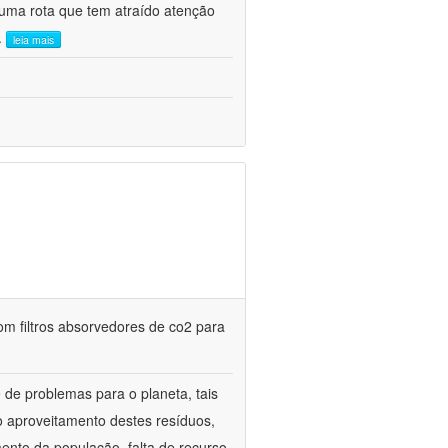
uma rota que tem atraído atenção
..
leia mais
m filtros absorvedores de co2 para
de problemas para o planeta, tais
o aproveitamento destes resíduos,
mento da população, falta de recurso