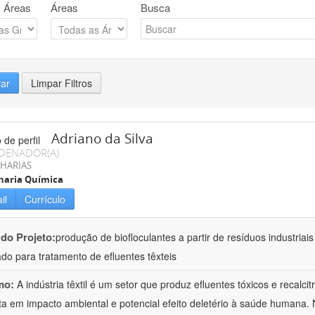
 Áreas
Áreas
Busca
rar
Limpar Filtros
Adriano da Silva
DENADOR(A)
HARIAS
haria Química
il
Currículo
 do Projeto:
produção de biofloculantes a partir de resíduos industriai
do para tratamento de efluentes têxteis
mo:
A indústria têxtil é um setor que produz efluentes tóxicos e recalc
ta em impacto ambiental e potencial efeito deletério à saúde humana. 