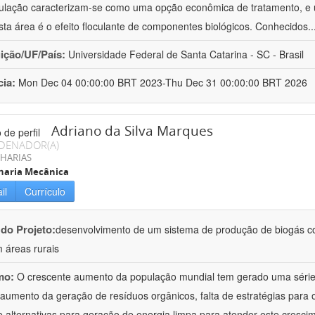
culação caracterizam-se como uma opção econômica de tratamento, e 
sta área é o efeito floculante de componentes biológicos. Conhecidos
.
uição/UF/País:
Universidade Federal de Santa Catarina - SC - Brasil
cia:
Mon Dec 04 00:00:00 BRT 2023-Thu Dec 31 00:00:00 BRT 2026
Adriano da Silva Marques
DENADOR(A)
HARIAS
haria Mecânica
il
Currículo
 do Projeto:
desenvolvimento de um sistema de produção de biogás co
 áreas rurais
mo:
O crescente aumento da população mundial tem gerado uma série 
aumento da geração de resíduos orgânicos, falta de estratégias para 
de alternativas para geração de energia limpa para atender este cresci