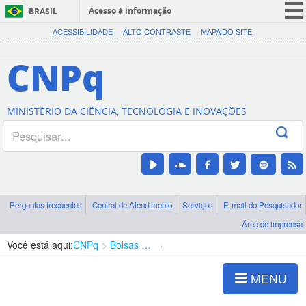
Acesso à informação
BRASIL
CORONAVÍRUS (COVID-19)
ACESSIBILIDADE
ALTO CONTRASTE
MAPA DO SITE
Participe
CNPq
Serviços
Legislação
MINISTÉRIO DA CIÊNCIA, TECNOLOGIA E INOVAÇÕES
Canais
Perguntas frequentes
Central de Atendimento
Serviços
E-mail do Pesquisador
Área de imprensa
Você está aqui:
CNPq
Bolsas e Auxílios Vigentes
Projetos de Pesquisa
MENU