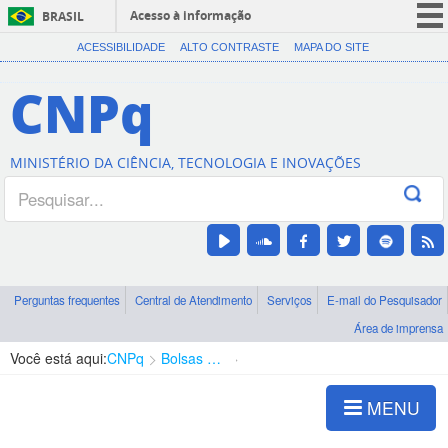
Acesso à informação
BRASIL
CORONAVÍRUS (COVID-19)
ACESSIBILIDADE
ALTO CONTRASTE
MAPA DO SITE
Participe
CNPq
Serviços
Legislação
MINISTÉRIO DA CIÊNCIA, TECNOLOGIA E INOVAÇÕES
Canais
Perguntas frequentes
Central de Atendimento
Serviços
E-mail do Pesquisador
Área de imprensa
Você está aqui:
CNPq
Bolsas e Auxílios Vigentes
Projetos de Pesquisa
MENU