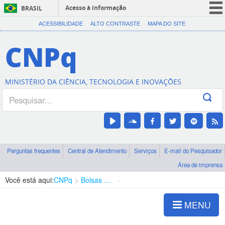
Acesso à informação
BRASIL
CORONAVÍRUS (COVID-19)
ACESSIBILIDADE
ALTO CONTRASTE
MAPA DO SITE
Participe
CNPq
Serviços
Legislação
MINISTÉRIO DA CIÊNCIA, TECNOLOGIA E INOVAÇÕES
Canais
Perguntas frequentes
Central de Atendimento
Serviços
E-mail do Pesquisador
Área de imprensa
Você está aqui:
CNPq
Bolsas e Auxílios Vigentes
Projetos de Pesquisa
MENU