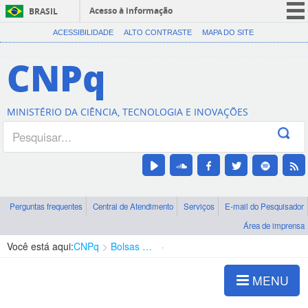
Acesso à informação
BRASIL
CORONAVÍRUS (COVID-19)
ACESSIBILIDADE
ALTO CONTRASTE
MAPA DO SITE
Participe
CNPq
Serviços
Legislação
MINISTÉRIO DA CIÊNCIA, TECNOLOGIA E INOVAÇÕES
Canais
Perguntas frequentes
Central de Atendimento
Serviços
E-mail do Pesquisador
Área de imprensa
Você está aqui:
CNPq
Bolsas e Auxílios Vigentes
Projetos de Pesquisa
MENU