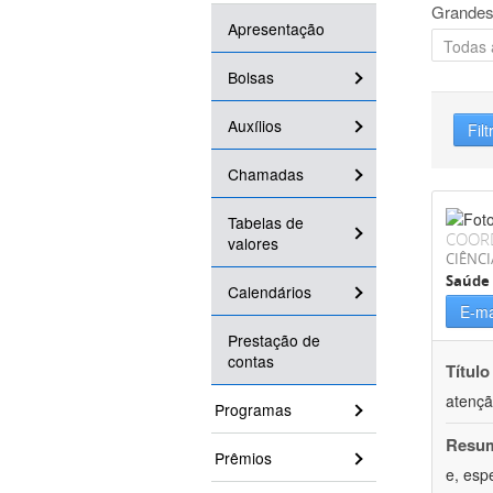
Grandes
Apresentação
Bolsas
Auxílios
Filt
Chamadas
Tabelas de
COOR
valores
CIÊNCI
Saúde 
Calendários
E-ma
Prestação de
contas
Título
atençã
Programas
Resu
Prêmios
e, esp