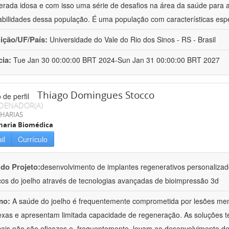
erada idosa e com isso uma série de desafios na área da saúde para 
abilidades dessa população. É uma população com características esp
uição/UF/País:
Universidade do Vale do Rio dos Sinos - RS - Brasil
cia:
Tue Jan 30 00:00:00 BRT 2024-Sun Jan 31 00:00:00 BRT 2027
Thiago Domingues Stocco
DENADOR(A)
HARIAS
haria Biomédica
il
Currículo
 do Projeto:
desenvolvimento de implantes regenerativos personalizado
os do joelho através de tecnologias avançadas de bioimpressão 3d
mo:
A saúde do joelho é frequentemente comprometida por lesões meni
xas e apresentam limitada capacidade de regeneração. As soluções te
ais não são eficazes e, frequentemente, levam ao desenvolvimento de o