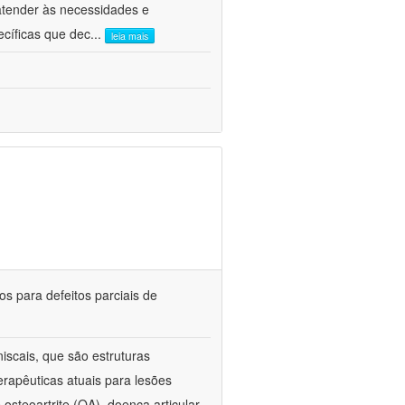
atender às necessidades e
ecíficas que dec
...
leia mais
s para defeitos parciais de
scais, que são estruturas
rapêuticas atuais para lesões
steoartrite (OA), doença articular