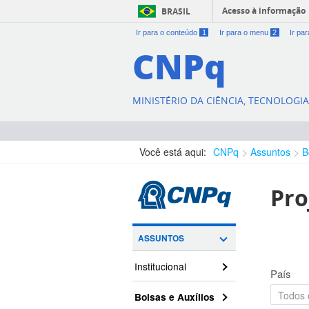
Acesso à informação
BRASIL
Ir para o conteúdo
1
Ir para o menu
2
Ir pa
CNPq
MINISTÉRIO DA CIÊNCIA, TECNOLOGI
Você está aqui:
CNPq
Assuntos
B
Pro
ASSUNTOS
Institucional
País
Bolsas e Auxílios