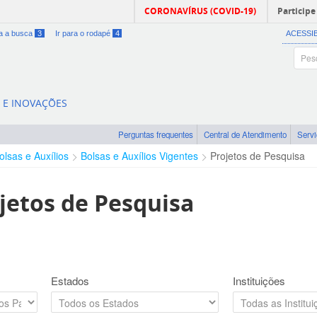
CORONAVÍRUS (COVID-19)
Participe
ra a busca
3
Ir para o rodapé
4
ACESSI
A E INOVAÇÕES
Perguntas frequentes
Central de Atendimento
Serv
olsas e Auxílios
Bolsas e Auxílios Vigentes
Projetos de Pesquisa
jetos de Pesquisa
Estados
Instituições