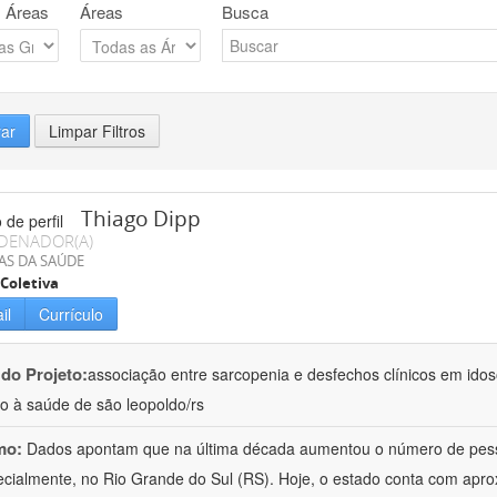
 Áreas
Áreas
Busca
rar
Limpar Filtros
Thiago Dipp
DENADOR(A)
AS DA SAÚDE
Coletiva
il
Currículo
 do Projeto:
associação entre sarcopenia e desfechos clínicos em id
o à saúde de são leopoldo/rs
mo:
Dados apontam que na última década aumentou o número de pess
ecialmente, no Rio Grande do Sul (RS). Hoje, o estado conta com a