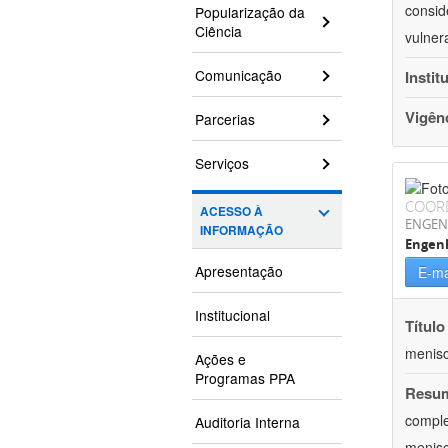
consid
Popularização da
Ciência
vulner
Comunicação
Instit
Vigên
Parcerias
Serviços
COOR
ACESSO À
ENGEN
INFORMAÇÃO
Engen
Apresentação
E-ma
Institucional
Título
menisc
Ações e
Programas PPA
Resu
comple
Auditoria Interna
menisc