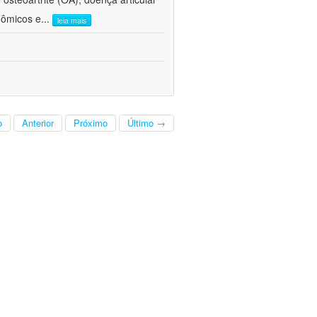
nômicos e
...
leia mais
o
Anterior
Próximo
Último →