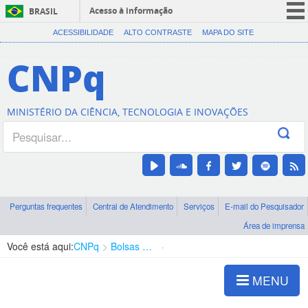
Acesso à informação
BRASIL
CORONAVÍRUS (COVID-19)
ACESSIBILIDADE
ALTO CONTRASTE
MAPA DO SITE
Participe
CNPq
Serviços
Legislação
MINISTÉRIO DA CIÊNCIA, TECNOLOGIA E INOVAÇÕES
Canais
Perguntas frequentes
Central de Atendimento
Serviços
E-mail do Pesquisador
Área de imprensa
Você está aqui:
CNPq
Bolsas e Auxílios Vigentes
Projetos de Pesquisa
MENU