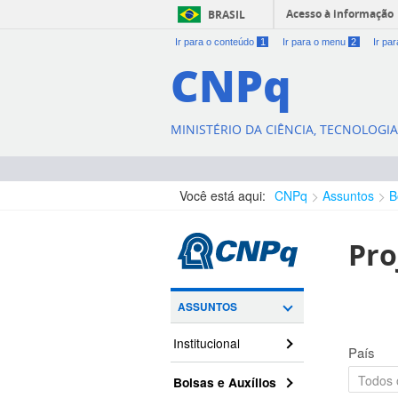
Acesso à informação
BRASIL
Ir para o conteúdo
1
Ir para o menu
2
Ir pa
CNPq
MINISTÉRIO DA CIÊNCIA, TECNOLOGI
Você está aqui:
CNPq
Assuntos
B
Pro
ASSUNTOS
Institucional
País
Bolsas e Auxílios