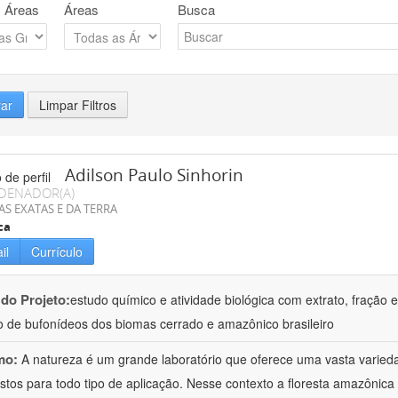
 Áreas
Áreas
Busca
rar
Limpar Filtros
Adilson Paulo Sinhorin
DENADOR(A)
AS EXATAS E DA TERRA
ca
il
Currículo
 do Projeto:
estudo químico e atividade biológica com extrato, fração e
 de bufonídeos dos biomas cerrado e amazônico brasileiro
mo:
A natureza é um grande laboratório que oferece uma vasta varieda
tos para todo tipo de aplicação. Nesse contexto a floresta amazôni