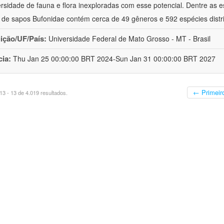
ersidade de fauna e flora inexploradas com esse potencial. Dentre as
a de sapos Bufonidae contém cerca de 49 gêneros e 592 espécies distr
uição/UF/País:
Universidade Federal de Mato Grosso - MT - Brasil
cia:
Thu Jan 25 00:00:00 BRT 2024-Sun Jan 31 00:00:00 BRT 2027
← Primeir
3 - 13 de 4.019 resultados.