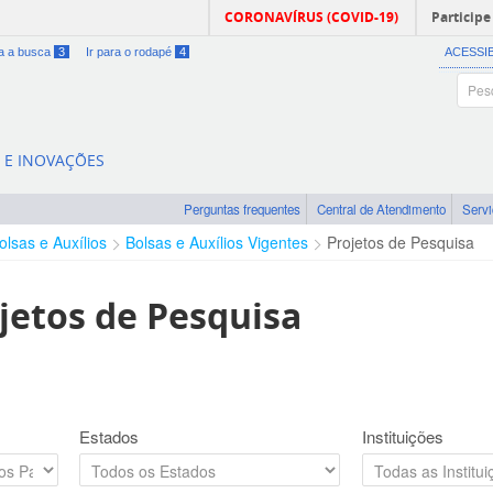
CORONAVÍRUS (COVID-19)
Participe
ra a busca
3
Ir para o rodapé
4
ACESSI
A E INOVAÇÕES
Perguntas frequentes
Central de Atendimento
Serv
olsas e Auxílios
Bolsas e Auxílios Vigentes
Projetos de Pesquisa
jetos de Pesquisa
Estados
Instituições