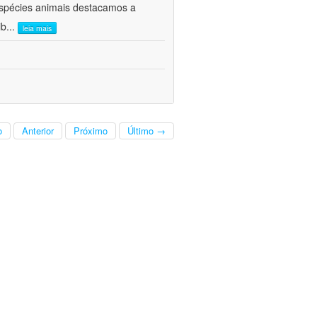
 espécies animais destacamos a
ib
...
leia mais
o
Anterior
Próximo
Último →