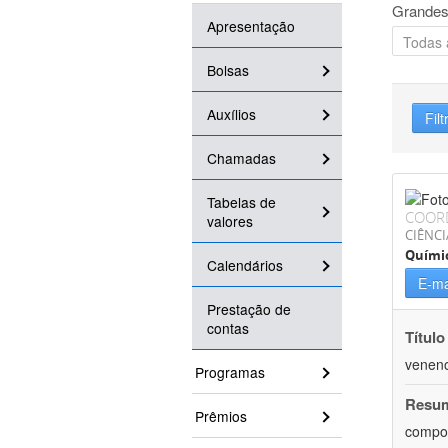
Grandes
Apresentação
Bolsas
Auxílios
Filt
Chamadas
Tabelas de
COOR
valores
CIÊNCI
Quími
Calendários
E-ma
Prestação de
contas
Título
veneno
Programas
Resu
Prêmios
compos