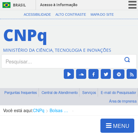
Acesso à informação
BRASIL
CORONAVÍRUS (COVID-19)
ACESSIBILIDADE
ALTO CONTRASTE
MAPA DO SITE
Participe
CNPq
Serviços
Legislação
MINISTÉRIO DA CIÊNCIA, TECNOLOGIA E INOVAÇÕES
Canais
Perguntas frequentes
Central de Atendimento
Serviços
E-mail do Pesquisador
Área de imprensa
Você está aqui:
CNPq
Bolsas e Auxílios Vigentes
Projetos de Pesquisa
MENU