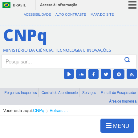
Acesso à informação
BRASIL
CORONAVÍRUS (COVID-19)
ACESSIBILIDADE
ALTO CONTRASTE
MAPA DO SITE
Participe
CNPq
Serviços
Legislação
MINISTÉRIO DA CIÊNCIA, TECNOLOGIA E INOVAÇÕES
Canais
Perguntas frequentes
Central de Atendimento
Serviços
E-mail do Pesquisador
Área de imprensa
Você está aqui:
CNPq
Bolsas e Auxílios Vigentes
Projetos de Pesquisa
MENU