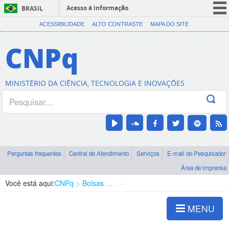
Acesso à informação
BRASIL
CORONAVÍRUS (COVID-19)
ACESSIBILIDADE
ALTO CONTRASTE
MAPA DO SITE
Participe
CNPq
Serviços
Legislação
MINISTÉRIO DA CIÊNCIA, TECNOLOGIA E INOVAÇÕES
Canais
Perguntas frequentes
Central de Atendimento
Serviços
E-mail do Pesquisador
Área de imprensa
Você está aqui:
CNPq
Bolsas e Auxílios Vigentes
Projetos de Pesquisa
MENU