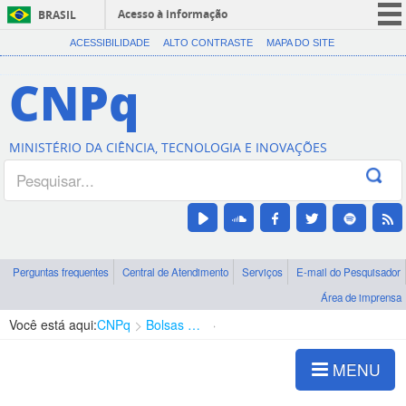
Acesso à informação
BRASIL
CORONAVÍRUS (COVID-19)
ACESSIBILIDADE
ALTO CONTRASTE
MAPA DO SITE
Participe
CNPq
Serviços
Legislação
MINISTÉRIO DA CIÊNCIA, TECNOLOGIA E INOVAÇÕES
Canais
Perguntas frequentes
Central de Atendimento
Serviços
E-mail do Pesquisador
Área de imprensa
Você está aqui:
CNPq
Bolsas e Auxílios Vigentes
Projetos de Pesquisa
MENU