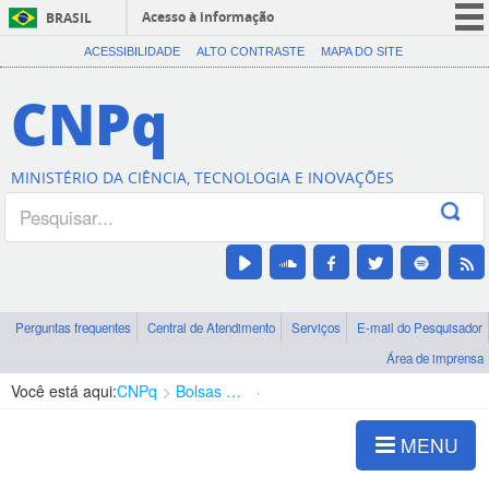
Acesso à informação
BRASIL
CORONAVÍRUS (COVID-19)
ACESSIBILIDADE
ALTO CONTRASTE
MAPA DO SITE
Participe
CNPq
Serviços
Legislação
MINISTÉRIO DA CIÊNCIA, TECNOLOGIA E INOVAÇÕES
Canais
Perguntas frequentes
Central de Atendimento
Serviços
E-mail do Pesquisador
Área de imprensa
Você está aqui:
CNPq
Bolsas e Auxílios Vigentes
Projetos de Pesquisa
MENU