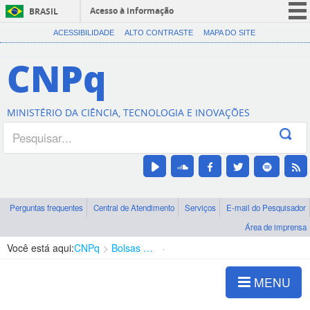
Acesso à informação
BRASIL
CORONAVÍRUS (COVID-19)
ACESSIBILIDADE
ALTO CONTRASTE
MAPA DO SITE
Participe
CNPq
Serviços
Legislação
MINISTÉRIO DA CIÊNCIA, TECNOLOGIA E INOVAÇÕES
Canais
Perguntas frequentes
Central de Atendimento
Serviços
E-mail do Pesquisador
Área de imprensa
Você está aqui:
CNPq
Bolsas e Auxílios Vigentes
Projetos de Pesquisa
MENU