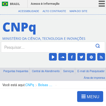
Acesso à informação
BRASIL
CORONAVÍRUS (COVID-19)
ACESSIBILIDADE
ALTO CONTRASTE
MAPA DO SITE
Participe
CNPq
Serviços
Legislação
MINISTÉRIO DA CIÊNCIA, TECNOLOGIA E INOVAÇÕES
Canais
Perguntas frequentes
Central de Atendimento
Serviços
E-mail do Pesquisador
Área de imprensa
Você está aqui:
CNPq
Bolsas e Auxílios Vigentes
Projetos de Pesquisa
MENU