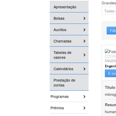
Grandes
Apresentação
Bolsas
Auxílios
Filt
Chamadas
Tabelas de
COOR
valores
ENGEN
Engenh
Calendários
E-ma
Prestação de
contas
Título
microg
Programas
Resu
Prêmios
humana