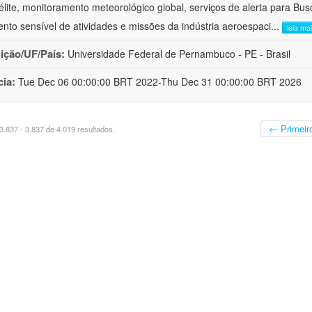
télite, monitoramento meteorológico global, serviços de alerta para Bu
nto sensível de atividades e missões da indústria aeroespaci
...
leia ma
uição/UF/País:
Universidade Federal de Pernambuco - PE - Brasil
cia:
Tue Dec 06 00:00:00 BRT 2022-Thu Dec 31 00:00:00 BRT 2026
← Primeir
.837 - 3.837 de 4.019 resultados.