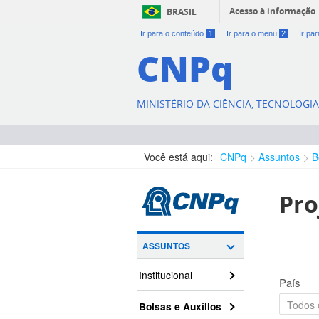
Acesso à informação
BRASIL
Ir para o conteúdo
1
Ir para o menu
2
Ir pa
CNPq
MINISTÉRIO DA CIÊNCIA, TECNOLOGI
Você está aqui:
CNPq
Assuntos
B
Pro
ASSUNTOS
Institucional
País
Bolsas e Auxílios