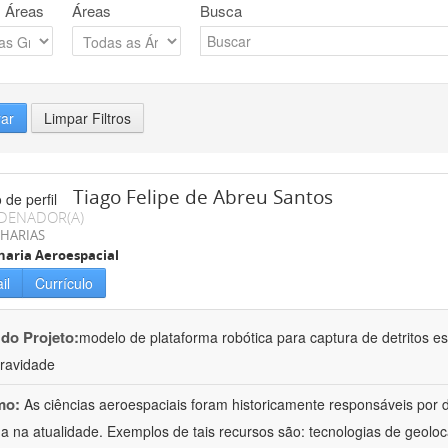
 Áreas
Áreas
Busca
rar
Limpar Filtros
Tiago Felipe de Abreu Santos
DENADOR(A)
HARIAS
aria Aeroespacial
il
Currículo
 do Projeto:
modelo de plataforma robótica para captura de detritos es
ravidade
mo:
As ciências aeroespaciais foram historicamente responsáveis por d
 na atualidade. Exemplos de tais recursos são: tecnologias de geolo