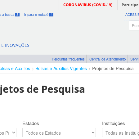
CORONAVÍRUS (COVID-19)
Participe
ra a busca
3
Ir para o rodapé
4
ACESSI
A E INOVAÇÕES
Perguntas frequentes
Central de Atendimento
Serv
olsas e Auxílios
Bolsas e Auxílios Vigentes
Projetos de Pesquisa
jetos de Pesquisa
Estados
Instituições