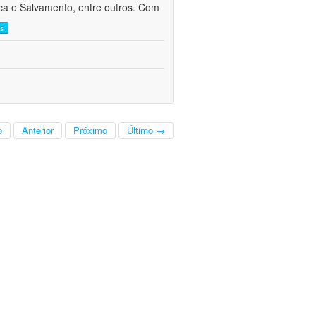
sca e Salvamento, entre outros. Com
is
o
Anterior
Próximo
Último →