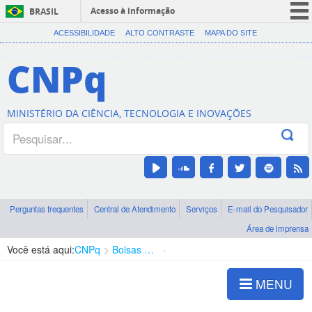
Acesso à informação
BRASIL
CORONAVÍRUS (COVID-19)
ACESSIBILIDADE
ALTO CONTRASTE
MAPA DO SITE
Participe
CNPq
Serviços
Legislação
MINISTÉRIO DA CIÊNCIA, TECNOLOGIA E INOVAÇÕES
Canais
Perguntas frequentes
Central de Atendimento
Serviços
E-mail do Pesquisador
Área de imprensa
Você está aqui:
CNPq
Bolsas e Auxílios Vigentes
Projetos de Pesquisa
MENU