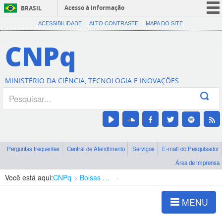
Acesso à informação
BRASIL
CORONAVÍRUS (COVID-19)
ACESSIBILIDADE
ALTO CONTRASTE
MAPA DO SITE
Participe
CNPq
Serviços
Legislação
MINISTÉRIO DA CIÊNCIA, TECNOLOGIA E INOVAÇÕES
Canais
Perguntas frequentes
Central de Atendimento
Serviços
E-mail do Pesquisador
Área de imprensa
Você está aqui:
CNPq
Bolsas e Auxílios Vigentes
Projetos de Pesquisa
MENU