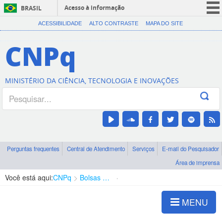
Acesso à informação
BRASIL
CORONAVÍRUS (COVID-19)
ACESSIBILIDADE
ALTO CONTRASTE
MAPA DO SITE
Participe
CNPq
Serviços
Legislação
MINISTÉRIO DA CIÊNCIA, TECNOLOGIA E INOVAÇÕES
Canais
Perguntas frequentes
Central de Atendimento
Serviços
E-mail do Pesquisador
Área de imprensa
Você está aqui:
CNPq
Bolsas e Auxílios Vigentes
Projetos de Pesquisa
MENU