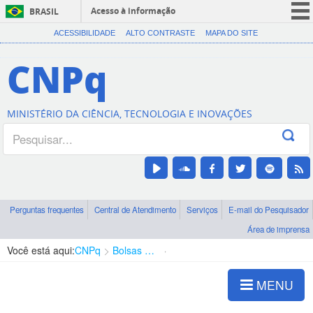
Acesso à informação
BRASIL
CORONAVÍRUS (COVID-19)
ACESSIBILIDADE
ALTO CONTRASTE
MAPA DO SITE
Participe
CNPq
Serviços
Legislação
MINISTÉRIO DA CIÊNCIA, TECNOLOGIA E INOVAÇÕES
Canais
Perguntas frequentes
Central de Atendimento
Serviços
E-mail do Pesquisador
Área de imprensa
Você está aqui:
CNPq
Bolsas e Auxílios Vigentes
Projetos de Pesquisa
MENU