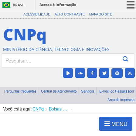
Acesso à informação
BRASIL
CORONAVÍRUS (COVID-19)
ACESSIBILIDADE
ALTO CONTRASTE
MAPA DO SITE
Participe
CNPq
Serviços
Legislação
MINISTÉRIO DA CIÊNCIA, TECNOLOGIA E INOVAÇÕES
Canais
Perguntas frequentes
Central de Atendimento
Serviços
E-mail do Pesquisador
Área de imprensa
Você está aqui:
CNPq
Bolsas e Auxílios Vigentes
Projetos de Pesquisa
MENU