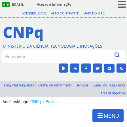
Acesso à informação
BRASIL
CORONAVÍRUS (COVID-19)
ACESSIBILIDADE
ALTO CONTRASTE
MAPA DO SITE
Participe
CNPq
Serviços
Legislação
MINISTÉRIO DA CIÊNCIA, TECNOLOGIA E INOVAÇÕES
Canais
Perguntas frequentes
Central de Atendimento
Serviços
E-mail do Pesquisador
Área de imprensa
Você está aqui:
CNPq
Bolsas e Auxílios Vigentes
Projetos de Pesquisa
MENU