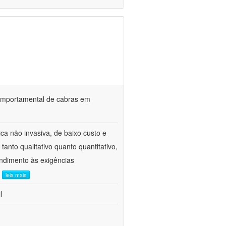
o comportamental de cabras em
ca não invasiva, de baixo custo e
tanto qualitativo quanto quantitativo,
ndimento às exigências
.
leia mais
l