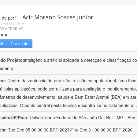
Acir Moreno Soares Junior
DENADOR(A)
AS AGRÁRIAS
cnia
il
Currículo
 do Projeto:
inteligência artificial aplicada à detecção e classificaçã
amento
mo:
Dentro da zootecnia de precisão, a visão computacional, uma técni
ltiplas aplicações, pode ser utilizada para avaliação e monitoramento, 
âmetros de desenvolvimento, saúde e Bem Estar Animal (BEA) em ate
ológicas. O ponto central desta técnica encontra-se no tratamento a
..
uição/UF/País:
Universidade Federal de São João Del-Rei - MG - Brasi
cia:
Tue Dec 05 00:00:00 BRT 2023-Thu Dec 31 00:00:00 BRT 2026