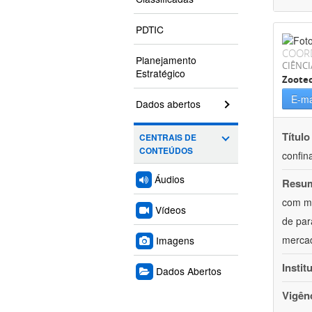
PDTIC
COOR
Planejamento
CIÊNCI
Estratégico
Zoote
E-ma
Dados abertos
Título
CENTRAIS DE
CONTEÚDOS
confin
Áudios
Resu
com mú
Vídeos
de par
mercad
Imagens
Instit
Dados Abertos
Vigên