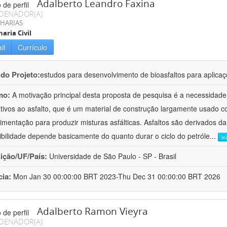
Adalberto Leandro Faxina
DENADOR(A)
HARIAS
aria Civil
il
Currículo
 do Projeto:
estudos para desenvolvimento de bioasfaltos para aplic
mo:
A motivação principal desta proposta de pesquisa é a necessidade
ativos ao asfalto, que é um material de construção largamente usado 
imentação para produzir misturas asfálticas. Asfaltos são derivados da
ibilidade depende basicamente do quanto durar o ciclo do petróle
...
le
uição/UF/País:
Universidade de São Paulo - SP - Brasil
cia:
Mon Jan 30 00:00:00 BRT 2023-Thu Dec 31 00:00:00 BRT 2026
Adalberto Ramon Vieyra
DENADOR(A)