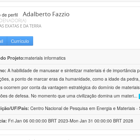
Adalberto Fazzio
DENADOR(A)
AS EXATAS E DA TERRA
il
Currículo
 do Projeto:
materials informatics
mo:
A habilidade de manusear e sintetizar materiais é de importância 
zações, a ponto de marcar eras da humanidade, como a idade da pedra, 
es ocorrem por conta da vantagem estratégica do domínio de materiais,
ções de defesa. No momento que uma civilização domina um materi
...
uição/UF/País:
Centro Nacional de Pesquisa em Energia e Materiais - S
cia:
Fri Jan 06 00:00:00 BRT 2023-Mon Jan 31 00:00:00 BRT 2028