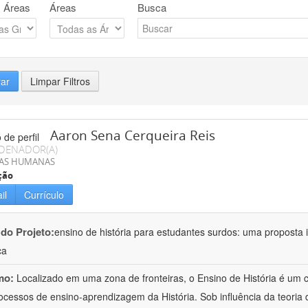
 Áreas
Áreas
Busca
rar
Limpar Filtros
Aaron Sena Cerqueira Reis
DENADOR(A)
IAS HUMANAS
ção
il
Currículo
 do Projeto:
ensino de história para estudantes surdos: uma proposta i
ca
mo:
Localizado em uma zona de fronteiras, o Ensino de História é um
ocessos de ensino-aprendizagem da História. Sob influência da teoria d