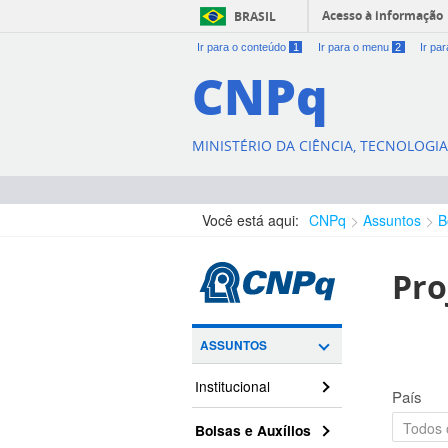
Acesso à informação
BRASIL
Ir para o conteúdo
1
Ir para o menu
2
Ir pa
CNPq
MINISTÉRIO DA CIÊNCIA, TECNOLOGI
Você está aqui:
CNPq
Assuntos
B
Pro
ASSUNTOS
Institucional
País
Bolsas e Auxílios