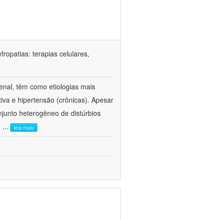
ropatias: terapias celulares,
enal, têm como etiologias mais
iva e hipertensão (crônicas). Apesar
junto heterogêneo de distúrbios
e
...
leia mais