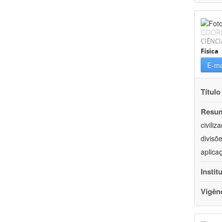
COOR
CIÊNCI
Física
E-ma
Título
Resu
civili
divisõ
aplica
Instit
Vigên