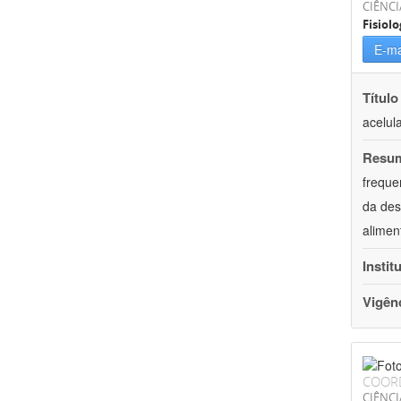
CIÊNCI
Fisiolo
E-ma
Título
acelul
Resu
freque
da des
alimen
Instit
Vigên
COOR
CIÊNCI