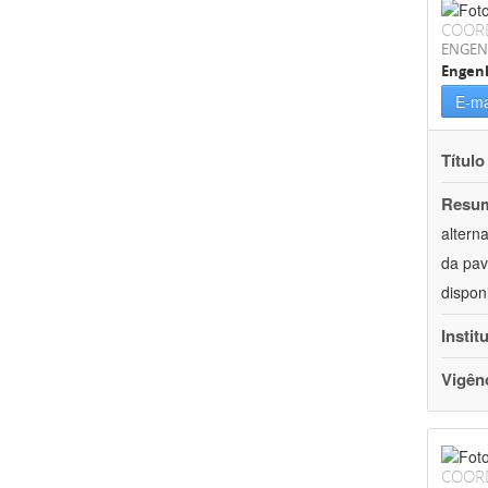
COOR
ENGEN
Engenh
E-ma
Título
Resu
altern
da pav
dispon
Instit
Vigên
COOR