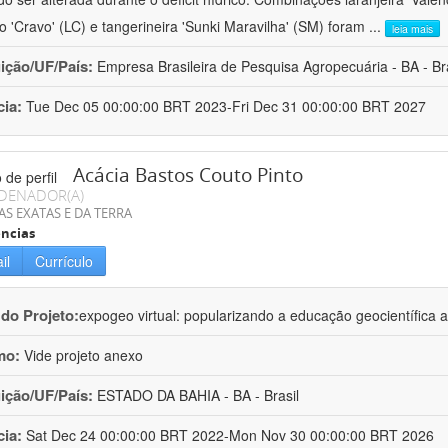
ro 'Cravo' (LC) e tangerineira 'Sunki Maravilha' (SM) foram
...
leia mais
uição/UF/País:
Empresa Brasileira de Pesquisa Agropecuária - BA - Bra
cia:
Tue Dec 05 00:00:00 BRT 2023-Fri Dec 31 00:00:00 BRT 2027
Acácia Bastos Couto Pinto
DENADOR(A)
AS EXATAS E DA TERRA
ncias
il
Currículo
 do Projeto:
expogeo virtual: popularizando a educação geocientífica a
mo:
Vide projeto anexo
uição/UF/País:
ESTADO DA BAHIA - BA - Brasil
cia:
Sat Dec 24 00:00:00 BRT 2022-Mon Nov 30 00:00:00 BRT 2026