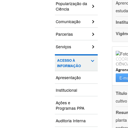
Aprend
Popularização da
Ciência
estuda
Comunicação
Instit
Vigên
Parcerias
Serviços
COOR
ACESSO À
CIÊNCI
INFORMAÇÃO
Agron
Apresentação
E-ma
Institucional
Título
cultiv
Ações e
Programas PPA
Resu
planta
Auditoria Interna
podend