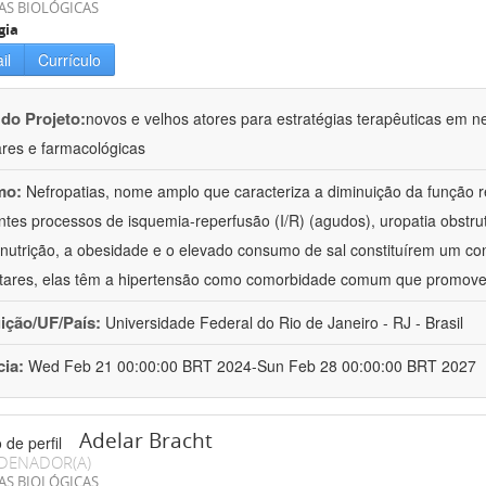
AS BIOLÓGICAS
gia
il
Currículo
 do Projeto:
novos e velhos atores para estratégias terapêuticas em nef
ares e farmacológicas
mo:
Nefropatias, nome amplo que caracteriza a diminuição da função r
ntes processos de isquemia-reperfusão (I/R) (agudos), uropatia obstrut
nutrição, a obesidade e o elevado consumo de sal constituírem um con
tares, elas têm a hipertensão como comorbidade comum que promov
uição/UF/País:
Universidade Federal do Rio de Janeiro - RJ - Brasil
cia:
Wed Feb 21 00:00:00 BRT 2024-Sun Feb 28 00:00:00 BRT 2027
Adelar Bracht
DENADOR(A)
AS BIOLÓGICAS