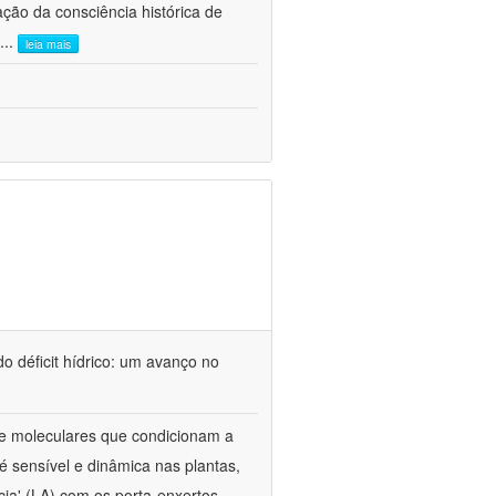
ão da consciência histórica de
...
leia mais
o déficit hídrico: um avanço no
s e moleculares que condicionam a
é sensível e dinâmica nas plantas,
cia' (LA) com os porta-enxertos