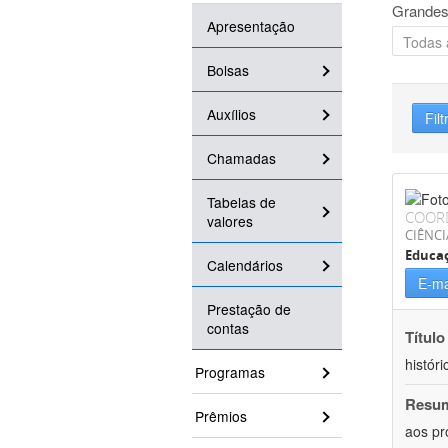
Grandes
Apresentação
Bolsas
Auxílios
Filt
Chamadas
Tabelas de
COOR
valores
CIÊNC
Educa
Calendários
E-ma
Prestação de
contas
Título
históri
Programas
Resu
Prêmios
aos pr