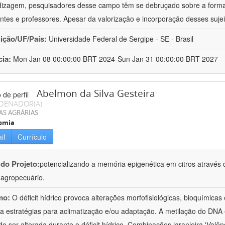
izagem, pesquisadores desse campo têm se debruçado sobre a formaç
ntes e professores. Apesar da valorização e incorporação desses sujei
uição/UF/País:
Universidade Federal de Sergipe - SE - Brasil
cia:
Mon Jan 08 00:00:00 BRT 2024-Sun Jan 31 00:00:00 BRT 2027
Abelmon da Silva Gesteira
DENADOR(A)
AS AGRÁRIAS
omia
il
Currículo
 do Projeto:
potencializando a memória epigenética em citros através d
o agropecuário.
mo:
O déficit hídrico provoca alterações morfofisiológicas, bioquímica
 a estratégias para aclimatização e/ou adaptação. A metilação do DNA 
o ser alterada durante o déficit hídrico. Combinações laranjeira 'Valên