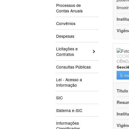
Processos de
limoei
Contas Anuais
Instit
Convênios
Vigên
Despesas
Licitações e
Contratos
COOR
CIÊNCI
Consultas Públicas
Geociê
E-ma
Lei - Acesso a
Informação
Título
SIC
Resu
Sistema e-SIC
Instit
Informações
Vigên
Classificadas