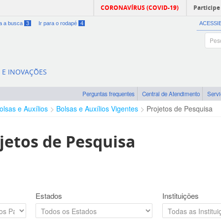
CORONAVÍRUS (COVID-19)
Participe
ra a busca
3
Ir para o rodapé
4
ACESSI
A E INOVAÇÕES
Perguntas frequentes
Central de Atendimento
Serv
olsas e Auxílios
Bolsas e Auxílios Vigentes
Projetos de Pesquisa
jetos de Pesquisa
Estados
Instituições