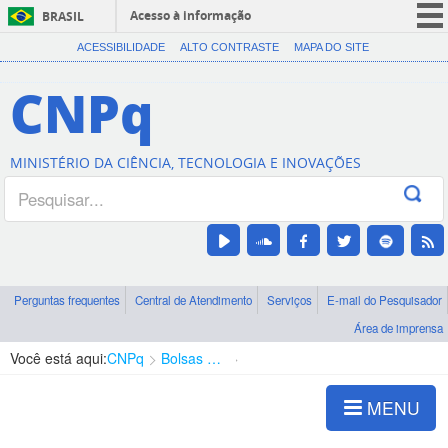
Acesso à informação
BRASIL
CORONAVÍRUS (COVID-19)
ACESSIBILIDADE
ALTO CONTRASTE
MAPA DO SITE
Participe
CNPq
Serviços
Legislação
MINISTÉRIO DA CIÊNCIA, TECNOLOGIA E INOVAÇÕES
Canais
Perguntas frequentes
Central de Atendimento
Serviços
E-mail do Pesquisador
Área de imprensa
Você está aqui:
CNPq
Bolsas e Auxílios Vigentes
Projetos de Pesquisa
MENU