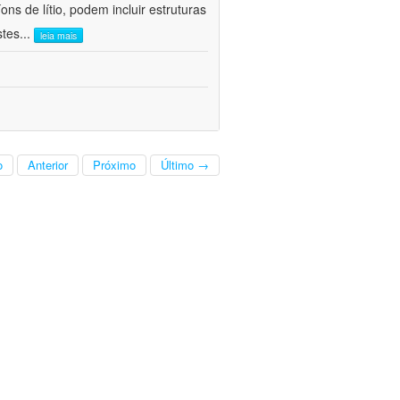
ns de lítio, podem incluir estruturas
stes
...
leia mais
o
Anterior
Próximo
Último →