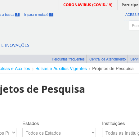
CORONAVÍRUS (COVID-19)
Participe
ra a busca
3
Ir para o rodapé
4
ACESSI
A E INOVAÇÕES
Perguntas frequentes
Central de Atendimento
Serv
olsas e Auxílios
Bolsas e Auxílios Vigentes
Projetos de Pesquisa
jetos de Pesquisa
Estados
Instituições