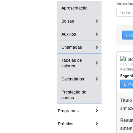
Grandes
Apresentação
Bolsas
Auxílios
Filt
Chamadas
Tabelas de
COOR
valores
ENGEN
Engenh
Calendários
E-ma
Prestação de
contas
Título
armaz
Programas
Resu
Prêmios
sistem