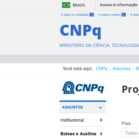
Acesso à informação
BRASIL
Ir para o conteúdo
1
Ir para o menu
2
Ir pa
CNPq
MINISTÉRIO DA CIÊNCIA, TECNOLOGI
Você está aqui:
CNPq
Assuntos
B
Pro
ASSUNTOS
Institucional
País
Bolsas e Auxílios