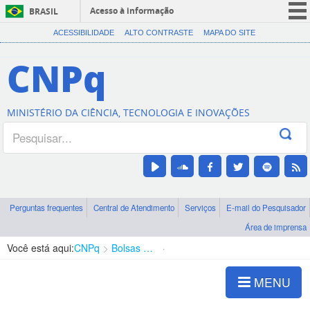
Acesso à informação
BRASIL
CORONAVÍRUS (COVID-19)
ACESSIBILIDADE
ALTO CONTRASTE
MAPA DO SITE
Participe
CNPq
Serviços
Legislação
MINISTÉRIO DA CIÊNCIA, TECNOLOGIA E INOVAÇÕES
Canais
Perguntas frequentes
Central de Atendimento
Serviços
E-mail do Pesquisador
Área de imprensa
Você está aqui:
CNPq
Bolsas e Auxílios Vigentes
Projetos de Pesquisa
MENU