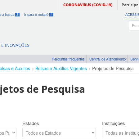
CORONAVÍRUS (COVID-19)
Participe
ra a busca
3
Ir para o rodapé
4
ACESSI
A E INOVAÇÕES
Perguntas frequentes
Central de Atendimento
Serv
olsas e Auxílios
Bolsas e Auxílios Vigentes
Projetos de Pesquisa
jetos de Pesquisa
Estados
Instituições