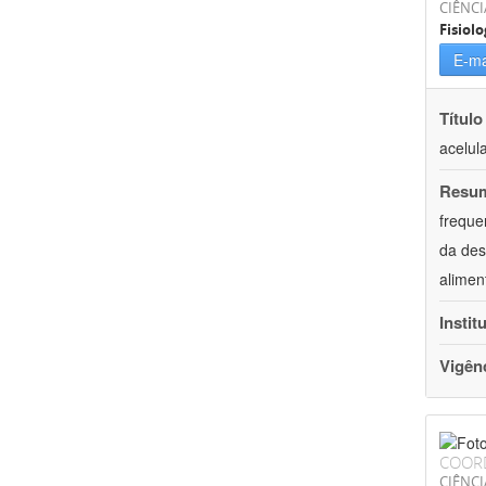
CIÊNCI
Fisiolo
E-ma
Título
acelul
Resu
freque
da des
alimen
Instit
Vigên
COOR
CIÊNCI