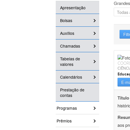
Grandes
Apresentação
Bolsas
Auxílios
Filt
Chamadas
Tabelas de
COOR
valores
CIÊNC
Educa
Calendários
E-ma
Prestação de
contas
Título
históri
Programas
Resu
Prêmios
aos pr