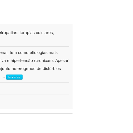
ropatias: terapias celulares,
enal, têm como etiologias mais
iva e hipertensão (crônicas). Apesar
junto heterogêneo de distúrbios
e
...
leia mais