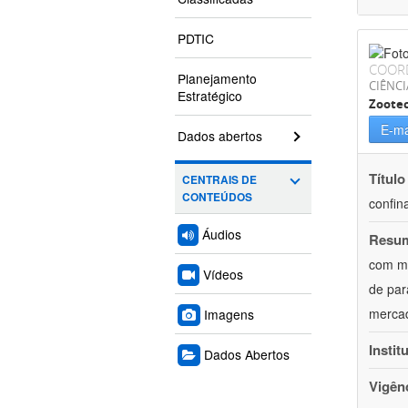
PDTIC
COOR
Planejamento
CIÊNCI
Estratégico
Zoote
E-ma
Dados abertos
Título
CENTRAIS DE
CONTEÚDOS
confin
Áudios
Resu
com mú
Vídeos
de par
mercad
Imagens
Instit
Dados Abertos
Vigên