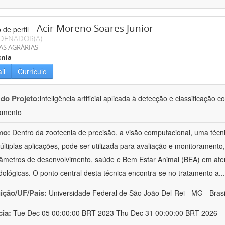
Acir Moreno Soares Junior
DENADOR(A)
AS AGRÁRIAS
cnia
il
Currículo
 do Projeto:
inteligência artificial aplicada à detecção e classificaçã
amento
mo:
Dentro da zootecnia de precisão, a visão computacional, uma técni
ltiplas aplicações, pode ser utilizada para avaliação e monitoramento, 
âmetros de desenvolvimento, saúde e Bem Estar Animal (BEA) em ate
ológicas. O ponto central desta técnica encontra-se no tratamento a
..
uição/UF/País:
Universidade Federal de São João Del-Rei - MG - Brasi
cia:
Tue Dec 05 00:00:00 BRT 2023-Thu Dec 31 00:00:00 BRT 2026