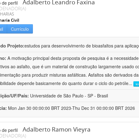
Adalberto Leandro Faxina
DENADOR(A)
HARIAS
aria Civil
il
Currículo
 do Projeto:
estudos para desenvolvimento de bioasfaltos para aplic
mo:
A motivação principal desta proposta de pesquisa é a necessidade
ativos ao asfalto, que é um material de construção largamente usado 
imentação para produzir misturas asfálticas. Asfaltos são derivados da
ibilidade depende basicamente do quanto durar o ciclo do petróle
...
le
uição/UF/País:
Universidade de São Paulo - SP - Brasil
cia:
Mon Jan 30 00:00:00 BRT 2023-Thu Dec 31 00:00:00 BRT 2026
Adalberto Ramon Vieyra
DENADOR(A)