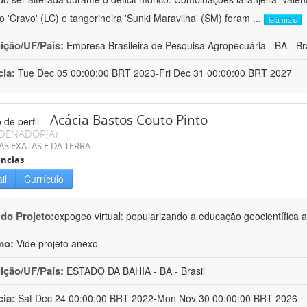
ro 'Cravo' (LC) e tangerineira 'Sunki Maravilha' (SM) foram
...
leia mais
uição/UF/País:
Empresa Brasileira de Pesquisa Agropecuária - BA - Bra
cia:
Tue Dec 05 00:00:00 BRT 2023-Fri Dec 31 00:00:00 BRT 2027
Acácia Bastos Couto Pinto
DENADOR(A)
AS EXATAS E DA TERRA
ncias
il
Currículo
 do Projeto:
expogeo virtual: popularizando a educação geocientífica a
mo:
Vide projeto anexo
uição/UF/País:
ESTADO DA BAHIA - BA - Brasil
cia:
Sat Dec 24 00:00:00 BRT 2022-Mon Nov 30 00:00:00 BRT 2026