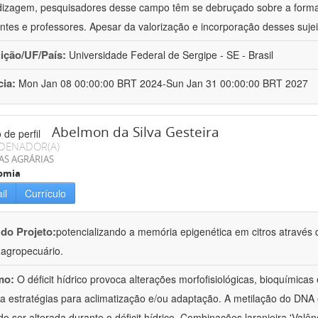
izagem, pesquisadores desse campo têm se debruçado sobre a formaç
ntes e professores. Apesar da valorização e incorporação desses sujei
uição/UF/País:
Universidade Federal de Sergipe - SE - Brasil
cia:
Mon Jan 08 00:00:00 BRT 2024-Sun Jan 31 00:00:00 BRT 2027
Abelmon da Silva Gesteira
DENADOR(A)
AS AGRÁRIAS
omia
il
Currículo
 do Projeto:
potencializando a memória epigenética em citros através d
o agropecuário.
mo:
O déficit hídrico provoca alterações morfofisiológicas, bioquímica
 a estratégias para aclimatização e/ou adaptação. A metilação do DNA 
o ser alterada durante o déficit hídrico. Combinações laranjeira 'Valên