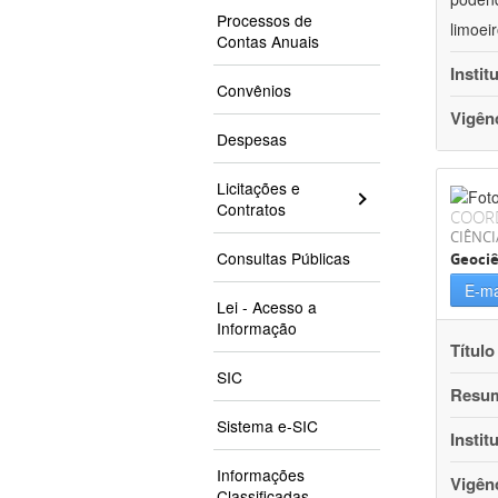
Processos de
limoei
Contas Anuais
Instit
Convênios
Vigên
Despesas
Licitações e
Contratos
COOR
CIÊNCI
Consultas Públicas
Geociê
E-ma
Lei - Acesso a
Informação
Título
SIC
Resu
Sistema e-SIC
Instit
Informações
Vigên
Classificadas