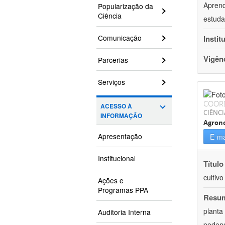
Aprend
Popularização da
Ciência
estuda
Comunicação
Instit
Vigên
Parcerias
Serviços
COOR
ACESSO À
CIÊNCI
INFORMAÇÃO
Agron
Apresentação
E-ma
Institucional
Título
cultiv
Ações e
Programas PPA
Resu
planta
Auditoria Interna
podend