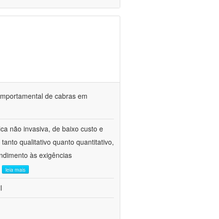
o comportamental de cabras em
ca não invasiva, de baixo custo e
tanto qualitativo quanto quantitativo,
ndimento às exigências
.
leia mais
l