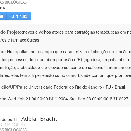
AS BIOLÓGICAS
gia
il
Currículo
 do Projeto:
novos e velhos atores para estratégias terapêuticas em nef
ares e farmacológicas
mo:
Nefropatias, nome amplo que caracteriza a diminuição da função r
ntes processos de isquemia-reperfusão (I/R) (agudos), uropatia obstrut
nutrição, a obesidade e o elevado consumo de sal constituírem um con
tares, elas têm a hipertensão como comorbidade comum que promov
uição/UF/País:
Universidade Federal do Rio de Janeiro - RJ - Brasil
cia:
Wed Feb 21 00:00:00 BRT 2024-Sun Feb 28 00:00:00 BRT 2027
Adelar Bracht
DENADOR(A)
AS BIOLÓGICAS