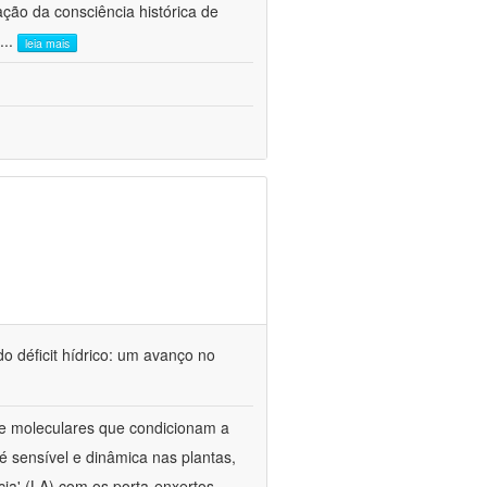
ão da consciência histórica de
...
leia mais
o déficit hídrico: um avanço no
s e moleculares que condicionam a
é sensível e dinâmica nas plantas,
cia' (LA) com os porta-enxertos