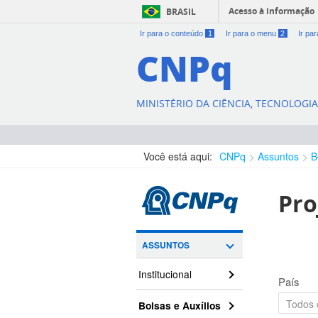
Acesso à informação
BRASIL
Ir para o conteúdo
1
Ir para o menu
2
Ir pa
CNPq
MINISTÉRIO DA CIÊNCIA, TECNOLOGI
Você está aqui:
CNPq
Assuntos
B
Pro
ASSUNTOS
Institucional
País
Bolsas e Auxílios