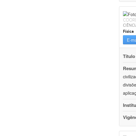
COOR
CIÊNCI
Física
E-ma
Título
Resu
civili
divisõ
aplica
Instit
Vigên