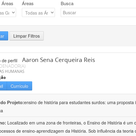
 Áreas
Áreas
Busca
rar
Limpar Filtros
Aaron Sena Cerqueira Reis
DENADOR(A)
IAS HUMANAS
ção
il
Currículo
 do Projeto:
ensino de história para estudantes surdos: uma proposta i
ca
mo:
Localizado em uma zona de fronteiras, o Ensino de História é um
ocessos de ensino-aprendizagem da História. Sob influência da teoria d