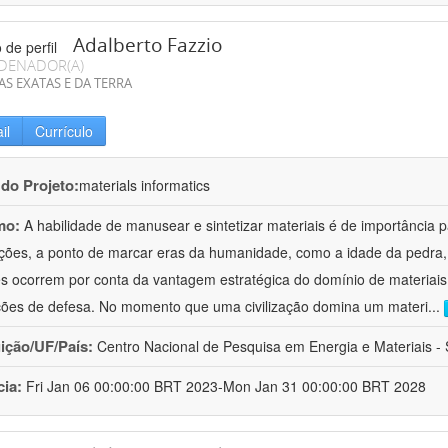
Adalberto Fazzio
DENADOR(A)
AS EXATAS E DA TERRA
il
Currículo
 do Projeto:
materials informatics
mo:
A habilidade de manusear e sintetizar materiais é de importância 
zações, a ponto de marcar eras da humanidade, como a idade da pedra, 
es ocorrem por conta da vantagem estratégica do domínio de materiais,
ções de defesa. No momento que uma civilização domina um materi
...
uição/UF/País:
Centro Nacional de Pesquisa em Energia e Materiais - S
cia:
Fri Jan 06 00:00:00 BRT 2023-Mon Jan 31 00:00:00 BRT 2028