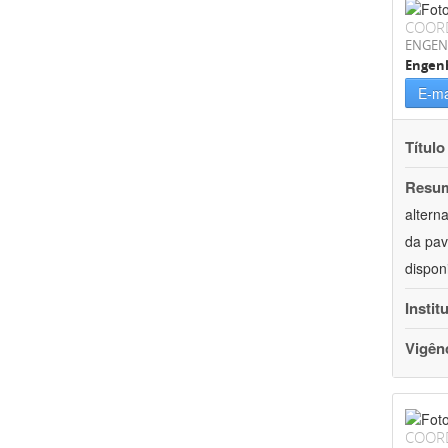
COOR
ENGEN
Engenh
E-ma
Título
Resu
altern
da pav
dispon
Instit
Vigên
COOR