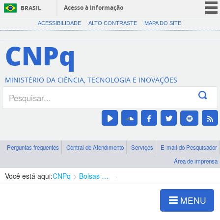
Acesso à informação
BRASIL
CORONAVÍRUS (COVID-19)
ACESSIBILIDADE
ALTO CONTRASTE
MAPA DO SITE
Participe
CNPq
Serviços
Legislação
MINISTÉRIO DA CIÊNCIA, TECNOLOGIA E INOVAÇÕES
Canais
Perguntas frequentes
Central de Atendimento
Serviços
E-mail do Pesquisador
Área de imprensa
Você está aqui:
CNPq
Bolsas e Auxílios Vigentes
Projetos de Pesquisa
MENU