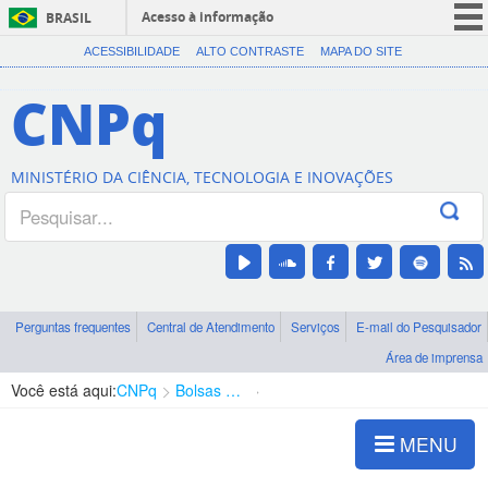
Acesso à informação
BRASIL
CORONAVÍRUS (COVID-19)
ACESSIBILIDADE
ALTO CONTRASTE
MAPA DO SITE
Participe
CNPq
Serviços
Legislação
MINISTÉRIO DA CIÊNCIA, TECNOLOGIA E INOVAÇÕES
Canais
Perguntas frequentes
Central de Atendimento
Serviços
E-mail do Pesquisador
Área de imprensa
Você está aqui:
CNPq
Bolsas e Auxílios Vigentes
Projetos de Pesquisa
MENU