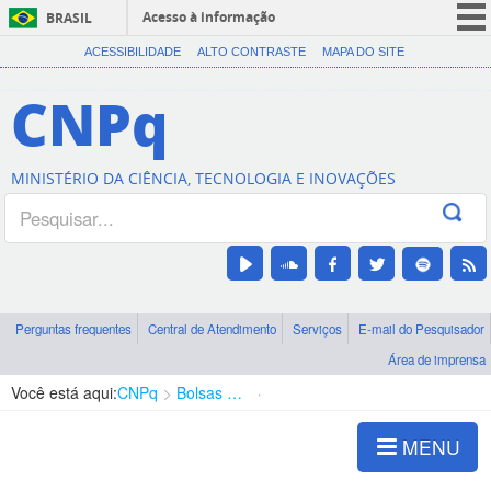
Acesso à informação
BRASIL
CORONAVÍRUS (COVID-19)
ACESSIBILIDADE
ALTO CONTRASTE
MAPA DO SITE
Participe
CNPq
Serviços
Legislação
MINISTÉRIO DA CIÊNCIA, TECNOLOGIA E INOVAÇÕES
Canais
Perguntas frequentes
Central de Atendimento
Serviços
E-mail do Pesquisador
Área de imprensa
Você está aqui:
CNPq
Bolsas e Auxílios Vigentes
Projetos de Pesquisa
MENU