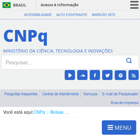
Acesso à informação
BRASIL
CORONAVÍRUS (COVID-19)
ACESSIBILIDADE
ALTO CONTRASTE
MAPA DO SITE
Participe
CNPq
Serviços
Legislação
MINISTÉRIO DA CIÊNCIA, TECNOLOGIA E INOVAÇÕES
Canais
Perguntas frequentes
Central de Atendimento
Serviços
E-mail do Pesquisador
Área de imprensa
Você está aqui:
CNPq
Bolsas e Auxílios Vigentes
Projetos de Pesquisa
MENU